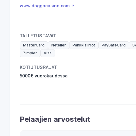
www.doggocasino.com ↗
asti.
Ilmaiskierroksia varten riittää kuitenkin myös minim
aina 10 per päivässä tahdilla ensimmäisen 10 pelipä
TALLETUSTAVAT
Ensimmäinen päivä: 9 Masks of Fire(plus Cash
MasterCard
Neteller
Pankkisiirrot
PaySafeCard
Sk
Toinen päivä: Agent Jane Blonde Returns
Zimpler
Visa
Kolmas päivä: Immortal Romance
KOTIUTUSRAJAT
Neljäs päivä: Thunderstruck II
5000€ vuorokaudessa
Viides päivä: Break Da Bank Again Respin
Kuudes päivä: 9 Pots of Gold
Seitsemäs päivä: Assassin Moon
Kahdeksas päivä: Adventures of Doubloon Isla
Pelaajien arvostelut
Yhdeksäs päivä: Fire Forge
Kymmenes päivä: Cash of Kingdoms