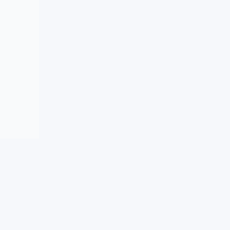
äosaa,
paan
oggo
nossa.
mi" ja