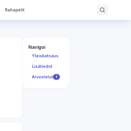
Rahapelit
Navigointi
Navigoi
Yleiskatsaus
Lisätiedot
Arvostelut
1