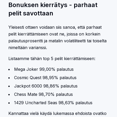
Bonuksen kierrätys - parhaat
pelit savottaan
Yleisesti ottaen voidaan siis sanoa, että parhaat
pelit kierrättämiseen ovat ne, joissa on korkein
palautusprosentti ja matalin volatiliteetti tai toiselta
nimeltään varianssi.
Listaamme tähän top 5 pelit kierrättämiseen:
Mega Joker 99,00% palautus
Cosmic Quest 98,95% palautus
Jackpot 6000 98,86% palautus
Chess Mate 98,70% palautus
1429 Uncharted Seas 98,63% palautus
Kannattaa vielä käydä lukemassa ehdoista ovatko