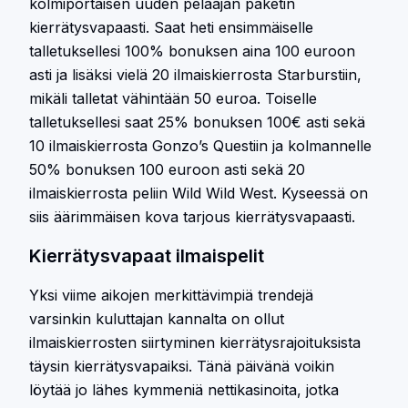
kolmiportaisen uuden pelaajan paketin
kierrätysvapaasti. Saat heti ensimmäiselle
talletuksellesi 100% bonuksen aina 100 euroon
asti ja lisäksi vielä 20 ilmaiskierrosta Starburstiin,
mikäli talletat vähintään 50 euroa. Toiselle
talletuksellesi saat 25% bonuksen 100€ asti sekä
10 ilmaiskierrosta Gonzo’s Questiin ja kolmannelle
50% bonuksen 100 euroon asti sekä 20
ilmaiskierrosta peliin Wild Wild West. Kyseessä on
siis äärimmäisen kova tarjous kierrätysvapaasti.
Kierrätysvapaat ilmaispelit
Yksi viime aikojen merkittävimpiä trendejä
varsinkin kuluttajan kannalta on ollut
ilmaiskierrosten siirtyminen kierrätysrajoituksista
täysin kierrätysvapaiksi. Tänä päivänä voikin
löytää jo lähes kymmeniä nettikasinoita, jotka