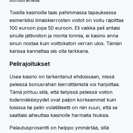
Toisilla kasinoilla taas pahimmassa tapauksessa
esimerkiksi ilmaiskierrosten voitot on voitu rajoittaa
100 euroon jopa 50 euroon. Eli vaikka peli antaisi
sinulle jättivoiton ja monta tonnia, ei kasino anna
sinun nostaa kuin voittokaton verran ulos. Tämän
kanssa kannattaa siis olla tarkkana.
Pelirajoitukset
Usea kasino on tarkentanut ehdoissaan, missä
peleissä bonusrahan kierrättämistä voi harjoittaa.
Tämä johtuu siitä, että tietyissä peleissä voiton
todennäköisyydet ovat paljon korkeammat kuin
toisissa tai pelin volatiliteetti on niin suuri, että se
saattaisi aiheuttaa kasinolle harmaita hiuksia.
Palautusprosentti on helppo ymmärtää, sillä