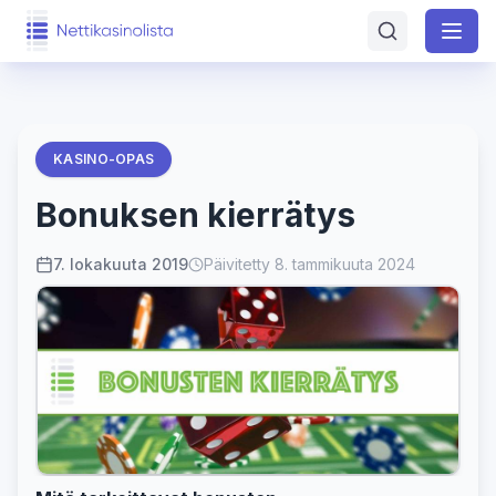
Uudet nettikasinot
Kasinolistat 🎲
KASINO-OPAS
Kaikki nettikasinot
Bonukset
Bonuksen kierrätys
Pikakasinot
Cashback-bonukset
Tarjoukset
Suomalaiset nettikasinot
Casinobonukset 2026
Rahapelit
7. lokakuuta 2019
Päivitetty 8. tammikuuta 2024
Viron nettikasinot
Ilmaiskierroksia ilman talletusta 2026
Ilmaista pelirahaa
Non Sticky Bonukset