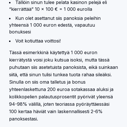
Tällöin sinun tulee pelata kasinon pelejä eli
“kierrättää” 10 x 100 € = 1 000 eurolla
Kun olet asettanut siis panoksia peleihin
yhteensä 1 000 euron edestä, vapautuu
bonuksesi
Voit kotiuttaa voittosi!
Tässä esimerkkinä käytettyä 1 000 euron
kierrätystä voisi joku kutsua isoksi, mutta tässä
puhutaan siis asetetuista panoksista, eikä suinkaan
siitä, että sinun tulisi tunkea tuota rahaa sileäksi.
Sinulla on siis oma talletus ja bonus
yhteenlaskettuna 200 euroa sotakassaa aluksi ja
kolikkopelien palautusprosentit pyörivät yleensä
94-98% välillä, joten teoriassa pyöräyttäessäsi
100 kertaa häviät vain laskennallisesti 2-6%
panoksestasi.