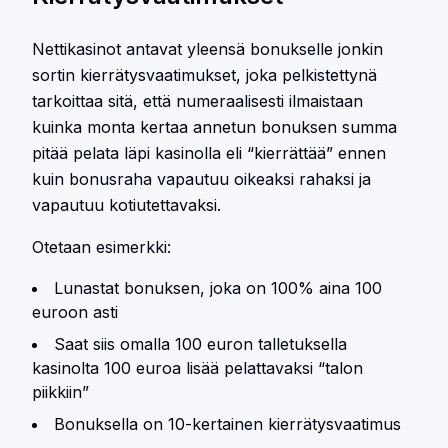
Nettikasinot antavat yleensä bonukselle jonkin
sortin kierrätysvaatimukset, joka pelkistettynä
tarkoittaa sitä, että numeraalisesti ilmaistaan
kuinka monta kertaa annetun bonuksen summa
pitää pelata läpi kasinolla eli “kierrättää” ennen
kuin bonusraha vapautuu oikeaksi rahaksi ja
vapautuu kotiutettavaksi.
Otetaan esimerkki:
Lunastat bonuksen, joka on 100% aina 100
euroon asti
Saat siis omalla 100 euron talletuksella
kasinolta 100 euroa lisää pelattavaksi “talon
piikkiin”
Bonuksella on 10-kertainen kierrätysvaatimus