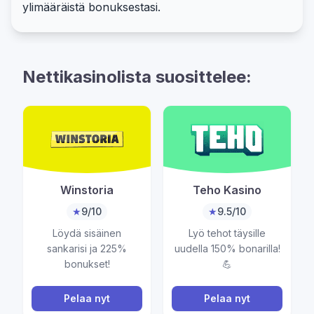
ylimääräistä bonuksestasi.
Nettikasinolista suosittelee:
Winstoria
Teho Kasino
★
9/10
★
9.5/10
Löydä sisäinen
Lyö tehot täysille
sankarisi ja 225%
uudella 150% bonarilla!
bonukset!
💪
Pelaa nyt
Pelaa nyt