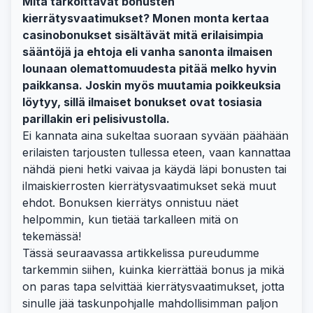
Mitä tarkoittavat bonusten
kierrätysvaatimukset? Monen monta kertaa
casinobonukset
sisältävät mitä erilaisimpia
sääntöjä ja ehtoja eli vanha sanonta ilmaisen
lounaan olemattomuudesta pitää melko hyvin
paikkansa. Joskin myös muutamia poikkeuksia
löytyy, sillä ilmaiset bonukset ovat tosiasia
parillakin eri pelisivustolla.
Ei kannata aina sukeltaa suoraan syvään päähään
erilaisten tarjousten tullessa eteen, vaan kannattaa
nähdä pieni hetki vaivaa ja käydä läpi bonusten tai
ilmaiskierrosten kierrätysvaatimukset sekä muut
ehdot. Bonuksen kierrätys onnistuu näet
helpommin, kun tietää tarkalleen mitä on
tekemässä!
Tässä seuraavassa artikkelissa pureudumme
tarkemmin siihen, kuinka kierrättää bonus ja mikä
on paras tapa selvittää kierrätysvaatimukset, jotta
sinulle jää taskunpohjalle mahdollisimman paljon