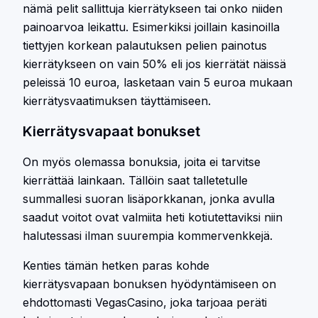
nämä pelit sallittuja kierrätykseen tai onko niiden
painoarvoa leikattu. Esimerkiksi joillain kasinoilla
tiettyjen korkean palautuksen pelien painotus
kierrätykseen on vain 50% eli jos kierrätät näissä
peleissä 10 euroa, lasketaan vain 5 euroa mukaan
kierrätysvaatimuksen täyttämiseen.
Kierrätysvapaat bonukset
On myös olemassa bonuksia, joita ei tarvitse
kierrättää lainkaan. Tällöin saat talletetulle
summallesi suoran lisäporkkanan, jonka avulla
saadut voitot ovat valmiita heti kotiutettaviksi niin
halutessasi ilman suurempia kommervenkkejä.
Kenties tämän hetken paras kohde
kierrätysvapaan bonuksen hyödyntämiseen on
ehdottomasti VegasCasino, joka tarjoaa peräti