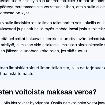
ttien tuote-esittelyihin ja koemaistatuksiin. On paljon tod
äässyt maistamaan sitä verrattuna siihen, että sinulla ei ol
uotteesta on kyse.
sinulle ilmaiskierroksia ilman tallettamista voit kokeilla eri 
uksestasi ja pelaisit heillä myös mahdollisesti joskus toisteki
että pelipaikat haluavat tietenkin sinun siirätävän pelaamista
miellytä, ei mikään sido asiakasta ilmaiskierroksia jakavalle
isen jälkeen ja unohtaa koko asian, jos siltä tuntuu.
n ilmaiskierrokset ilman talletusta, sillä ne tarjoava
ahaa riskittömästi.
osten voitoista maksaa veroa?
a, jolla kierrokset hyödynnät. Osalla nettikasinoita voitot ja