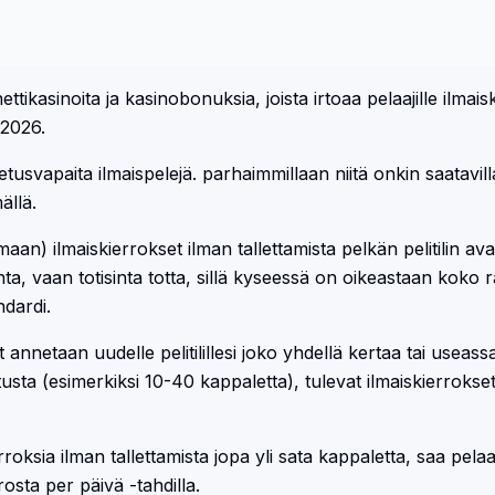
nettikasinoita ja kasinobonuksia, joista irtoaa pelaajille ilmai
 2026.
letusvapaita ilmaispelejä. parhaimmillaan niitä onkin saatavil
ällä.
n) ilmaiskierrokset ilman tallettamista pelkän pelitilin av
ta, vaan totisinta totta, sillä kyseessä on oikeastaan koko 
ndardi.
annetaan uudelle pelitilillesi joko yhdellä kertaa tai useassa
usta (esimerkiksi 10-40 kappaletta), tulevat ilmaiskierrokset p
rroksia ilman tallettamista jopa yli sata kappaletta, saa pel
rosta per päivä -tahdilla.