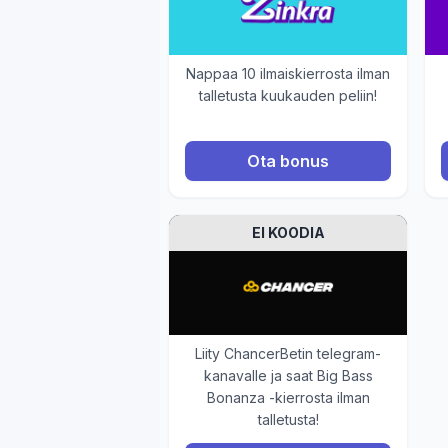
Nappaa 10 ilmaiskierrosta ilman
talletusta kuukauden peliin!
Ota bonus
EI KOODIA
Liity ChancerBetin telegram-
kanavalle ja saat Big Bass
Bonanza -kierrosta ilman
talletusta!