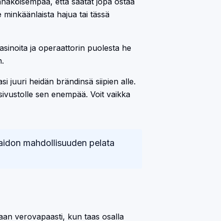
ennäköisempää, että saatat jopa ostaa
e minkäänlaista hajua tai tässä
kasinoita ja operaattorin puolesta he
n.
si juuri heidän brändinsä siipien alle.
 sivustolle sen enempää. Voit vaikka
t aidon mahdollisuuden pelata
etaan verovapaasti, kun taas osalla