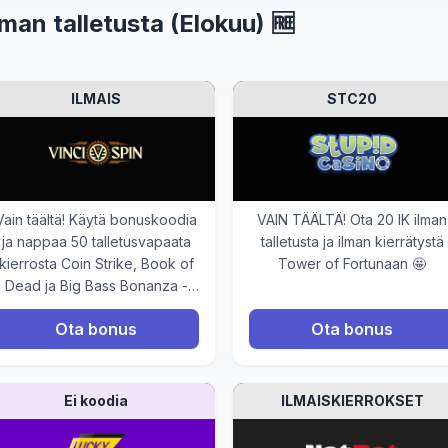
lman talletusta (Elokuu) 🆓
ILMAIS
STC20
Vain täältä! Käytä bonuskoodia
VAIN TÄÄLTÄ! Ota 20 IK ilman
ja nappaa 50 talletusvapaata
talletusta ja ilman kierrätystä
kierrosta Coin Strike, Book of
Tower of Fortunaan 🤩
Dead ja Big Bass Bonanza -
peleihin!
Ota bonus
Ota bonus
Ei koodia
ILMAISKIERROKSET