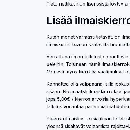
Tieto nettikasinon lisenssistä löytyy a
Lisää ilmaiskierro
Kuten monet varmasti tietävät, on ilmais
ilmaiskierroksia on saatavilla huomatt
Verrattuna ilman talletusta annettaviin
peleihin. Toisinaan nämä ilmaiskierrok
Monesti myös kierrätysvaatimukset ovat
Kannattaa olla valppaana, sillä joskus 
sisään. Normaalisti ilmaiskierrokset ja
jopa 5,00€ / kierros arvoisia hyperkie
talletus voi antaa parempia mahdollisuu
Yleensä ilmaiskierroksia ilman talletus
yleensä sisältävät voittamista rajoittavi