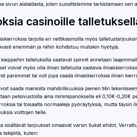
ina sivun alalaidasta, joten suosittelemme tarkistamaan sen a
ksia casinoille talletuksell
kierroksia tarjolla eri nettikasinoilla myös talletustarjouksi
avasti enemmän ja niihin kohdistuu muitakin hyötyjä.
 kieppeihin talletuksilla saatavat spinnit annetaan laajemma
set voivat myös olla ilman talletusta saatavia ilmaiskierro
 paremmat tai voit jopa saada ilmaiskierroksia ilman kierrät
voit saada mainioita mahdollisuuksia pienen tilin tekemiseen 
etaan pelisivustoilla aina minimipanoksella eli 0,10€-0,20€ 
rroksia tai toisaalta normaaleja pyöräytyksiä, mutta täysin 
ksia voittojen tielle.
ta sisältävät tarjoukset omaavat varsin tiukat ehdot. Verrattu
a tekijöitä, kuten: