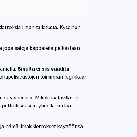
skierroksia ilman talletusta. Kyseinen
la jopa satoja kappaleita pelkästään
aamalla.
Sinulta ei siis vaadita
rahapelisivustojen toiminnan logiikkaan
 eri vaiheessa. Mikäli saatavilla on
elitilillesi usein yhdellä kertaa
aaja nämä ilmaiskierrokset käyttöönsä