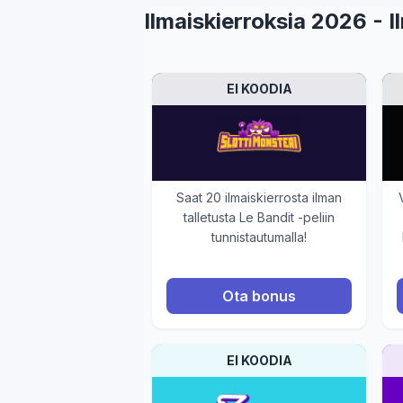
Ilmaiskierroksia 2026 - I
EI KOODIA
Saat 20 ilmaiskierrosta ilman
talletusta Le Bandit -peliin
tunnistautumalla!
Ota bonus
EI KOODIA