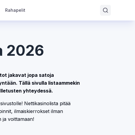
Rahapelit
ta 2026
tot jakavat jopa satoja
syntään. Tällä sivulla listaammekin
talletusten yhteydessä.
ivustolle! Nettikasinolista pitää
innit, ilmaiskierrokset ilman
n ja voittamaan!