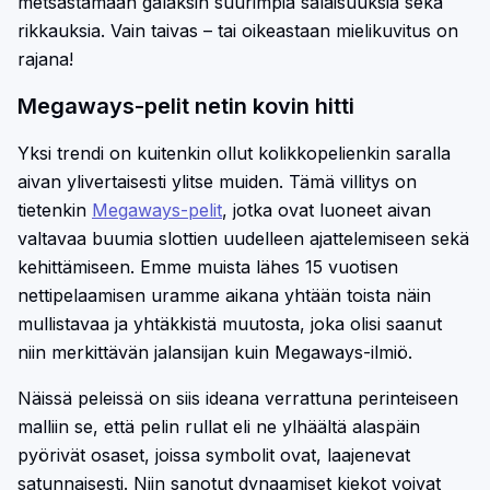
metsästämään galaksin suurimpia salaisuuksia sekä
rikkauksia. Vain taivas – tai oikeastaan mielikuvitus on
rajana!
Megaways-pelit netin kovin hitti
Yksi trendi on kuitenkin ollut kolikkopelienkin saralla
aivan ylivertaisesti ylitse muiden. Tämä villitys on
tietenkin
Megaways-pelit
, jotka ovat luoneet aivan
valtavaa buumia slottien uudelleen ajattelemiseen sekä
kehittämiseen. Emme muista lähes 15 vuotisen
nettipelaamisen uramme aikana yhtään toista näin
mullistavaa ja yhtäkkistä muutosta, joka olisi saanut
niin merkittävän jalansijan kuin Megaways-ilmiö.
Näissä peleissä on siis ideana verrattuna perinteiseen
malliin se, että pelin rullat eli ne ylhäältä alaspäin
pyörivät osaset, joissa symbolit ovat, laajenevat
satunnaisesti. Niin sanotut dynaamiset kiekot voivat