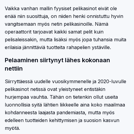
Vaikka vanhan mallin fyysiset pelikasinot eivät ole
enää niin suosittuja, on niiden henki onnistuttu hyvin
vangitsemaan myös netin pelikasinoille. Nämä
operaattorit tarjoavat kaikki samat pelit kuin
pelisaleissakin, mutta lisäksi myös jopa tuhansia muita
erilaisia jännittäviä tuotteita rahapelien ystäville.
Pelaaminen siirtynyt lähes kokonaan
nettiin
Siirryttäessä uudelle vuosikymmenelle ja 2020-luvulle
pelikasinot netissä ovat yleistyneet entistäkin
hurjempaa vauhtia. Tähän on tietenkin ollut useita
luonnollisia syitä lähtien liikkeelle aina koko maailmaa
kohdanneesta laajasta pandemiasta, mutta myös
edelleen tuotteiden kehittymisen ja suosion kasvun
myötä.