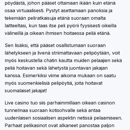
pöydästä, johon pääset ottamaan ikään kuin etänä
osaa virtuaalisesti. Pystyt asettamaan panoksia ja
tekemään peliratkaisuja etänä suoraan omalta
laitteeltasi, kun taas itse peli pyörii fyysisesti oikeilla
välineillä ja oikean ihmisen hoitaessa peliä etänä.
Sen lisäksi, että pääset osallistumaan suoraan
lähetykseen ja livenä striimattavaan pelipöytään, voit
myös keskustella chatin kautta muiden pelaajien sekä
peliä hoitavan sekä lähetystä juontavan jakajan
kanssa. Esimerkiksi viime aikoina mukaan on saatu
myös suomenkielisiä pelipöytiä, joita hoitavat
suomalaiset jakajat!
Live casino tuo siis parhaimmillaan oikean casinon
tunnelmaa suoraan kotisohvalle sekä antaa
uudenlaisen sosiaalisen aspektin netissä pelaamiseen.
Parhaat pelikasinot ovat alkaneet panostaa paljon