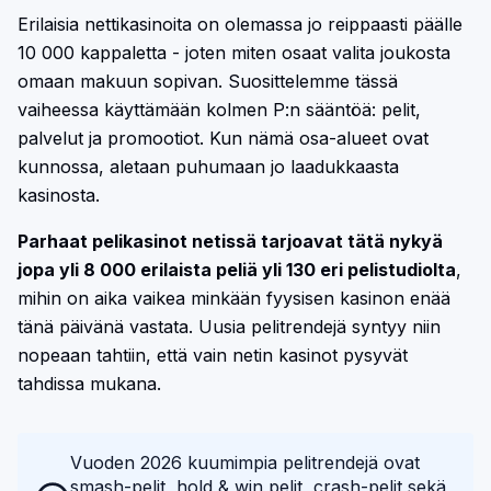
Erilaisia nettikasinoita on olemassa jo reippaasti päälle
10 000 kappaletta - joten miten osaat valita joukosta
omaan makuun sopivan. Suosittelemme tässä
vaiheessa käyttämään kolmen P:n sääntöä: pelit,
palvelut ja promootiot. Kun nämä osa-alueet ovat
kunnossa, aletaan puhumaan jo laadukkaasta
kasinosta.
Parhaat pelikasinot netissä tarjoavat tätä nykyä
jopa yli 8 000 erilaista peliä yli 130 eri pelistudiolta
,
mihin on aika vaikea minkään fyysisen kasinon enää
tänä päivänä vastata. Uusia pelitrendejä syntyy niin
nopeaan tahtiin, että vain netin kasinot pysyvät
tahdissa mukana.
Vuoden 2026 kuumimpia pelitrendejä ovat
smash-pelit, hold & win pelit, crash-pelit sekä