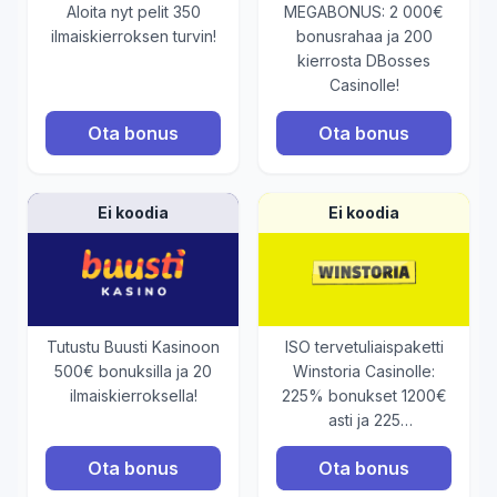
Aloita nyt pelit 350
MEGABONUS: 2 000€
ilmaiskierroksen turvin!
bonusrahaa ja 200
kierrosta DBosses
Casinolle!
Ota bonus
Ota bonus
Ei koodia
Ei koodia
Tutustu Buusti Kasinoon
ISO tervetuliaispaketti
500€ bonuksilla ja 20
Winstoria Casinolle:
ilmaiskierroksella!
225% bonukset 1200€
asti ja 225
ilmaiskierrosta!
Ota bonus
Ota bonus