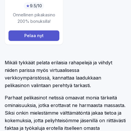
★
9.5/10
Onnellinen pikakasino
200% bonuksilla!
Pelaa nyt
Mikäli tykkäät pelata erilaisia rahapelejä ja viihdyt
niiden parissa myös virtuaalisessa
verkkoympäristössä, kannattaa laadukkaan
pelikasinon valintaan perehtyä tarkasti.
Parhaat pelikasinot netissä omaavat monia tärkeitä
ominaisuuksia, jotka erottavat ne harmaasta massasta.
Siksi onkin mielestämme välttämätöntä jakaa tietoa ja
kokemuksia, jotta peliyhteisömme jäsenillä on riittävästi
faktaa ja työkaluja erotella itselleen omasta