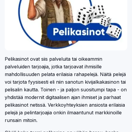
Pelikasinot ovat siis palveluita tai oikeammin
palveluiden tarjoajia, jotka tarjoavat ihmisille
mahdollisuuden pelata erilaisia rahapelejä. Näitä pelejä
voi tarjota fyysisesti eli niin sanotun kivijalkakasinon tai
pelisalin kautta. Toinen - ja paljon suositumpi tapa - on
yhdistää modernit digitaalisen ajan ihmiset ja parhaat
pelikasinot netissä. Verkkoyhteyksien ansiosta erilaisia
pelejä ja pelintarjoajia onkin ilmaantunut markkinoille
runsain mitoin.