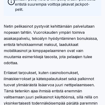
entistä suurempia voittoja jakavat jackpot-
pelit.
Netin pelikasinot pystyvät kehittämään palveluitaan
nopeaan tahtiin. Vuorokauden ympäri toimiva
asiakaspalvelu, tekoälyn hyödyntäminen bonuksissa,
entistä tehokkaammat maksut, laadukkaat
mobiilikasinot ja kimppapelaaminen ovat vain
muutamia esimerkkejä tasosta, jota pelaajien tulee
odottaa.
Erilaiset tarjoukset, kuten casinobonukset,
ilmaiskierrokset ja käteispalautukset sekä palkinnot
tuovat ylimääräistä lisäarvoa juuri nettipelaamiseen.
Tämä tietenkin ajaa ihmisiä entistä enemmän
valitsemaan juuri pelikasinot käyttöönsä, sillä niillä on
yksinkertaisesti todennäköisempää pärjätä paremmin