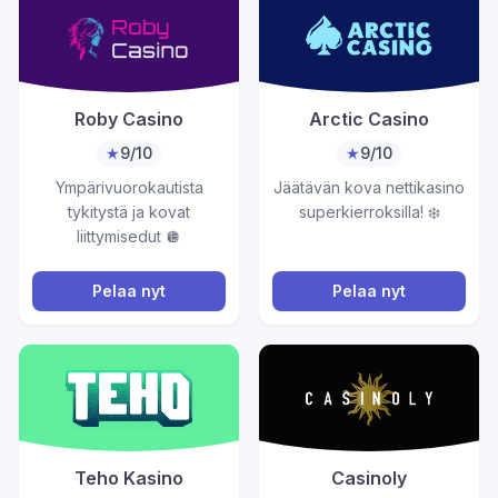
Roby Casino
Arctic Casino
★
9/10
★
9/10
Ympärivuorokautista
Jäätävän kova nettikasino
tykitystä ja kovat
superkierroksilla! ❄️
liittymisedut 🪩
Pelaa nyt
Pelaa nyt
Teho Kasino
Casinoly