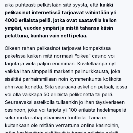
aika puhtaasti pelkästään siitä syystä, että
kaikki
pelikasinot internetissä tarjoavat vähintään yli
4000 erilaista peliä, jotka ovat saatavilla kellon
ympäri, vuoden ympäri ja mistä tahansa käsin
pelattuna, kunhan vain netti pelaa.
Oikean rahan pelikasinot tarjoavat kompaktissa
paketissa kaiken mitä normaali “oikea” casino voi
tarjota ja vielä paljon enemmän. Kuvitellaanpa nyt
vaikka ihan simppeliä marketin pelinurkkausta, joka
sisältää parhaimmillaan noin kymmenkunta kolikoita
ahmivaa konetta. Siitä seuraava askel on pelisali, jossa
voi olla vaikkapa 50 erilaista pelikonetta tai peliä.
Seuraavaksi asteikolla tullaankin jo ihan täysiveriseen
casinoon, joka voi tarjota yli 100 erilaista hedelmäpeliä
sekä muita rahapelaamisen tuotteita. Tämä ei
kuitenkaan ole mitään verrattuna online kasinoihin,