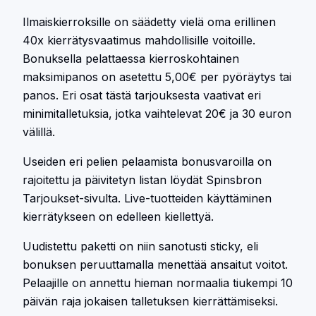
Ilmaiskierroksille on säädetty vielä oma erillinen
40x kierrätysvaatimus mahdollisille voitoille.
Bonuksella pelattaessa kierroskohtainen
maksimipanos on asetettu 5,00€ per pyöräytys tai
panos. Eri osat tästä tarjouksesta vaativat eri
minimitalletuksia, jotka vaihtelevat 20€ ja 30 euron
välillä.
Useiden eri pelien pelaamista bonusvaroilla on
rajoitettu ja päivitetyn listan löydät Spinsbron
Tarjoukset-sivulta. Live-tuotteiden käyttäminen
kierrätykseen on edelleen kiellettyä.
Uudistettu paketti on niin sanotusti sticky, eli
bonuksen peruuttamalla menettää ansaitut voitot.
Pelaajille on annettu hieman normaalia tiukempi 10
päivän raja jokaisen talletuksen kierrättämiseksi.