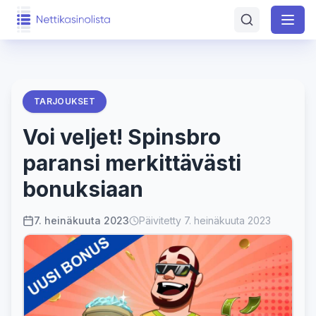
Uudet nettikasinot
Kasinolistat 🎲
TARJOUKSET
Kaikki nettikasinot
Bonukset
Voi veljet! Spinsbro
Pikakasinot
Cashback-bonukset
Tarjoukset
paransi merkittävästi
Suomalaiset nettikasinot
Casinobonukset 2026
Rahapelit
bonuksiaan
Viron nettikasinot
Ilmaiskierroksia ilman talletusta 2026
Ilmaista pelirahaa
7. heinäkuuta 2023
Päivitetty 7. heinäkuuta 2023
Non Sticky Bonukset