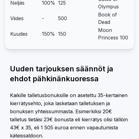
Neljäs
100%
125
Olympus
Book of
Viides
-
500
Dead
Moon
Kuudes
150%
150
Princess 100
Uuden tarjouksen säännöt ja
ehdot pähkinänkuoressa
Kaikille talletusbonuksille on asetettu 35-kertainen
kierrätysehto, joka lasketaan talletuksen ja
bonuksen yhteissummasta. Esimerkiksi 20€
talletus tietäisi 23€ bonusta eli kierrätys olisi tällöin
43€ x 35, eli 1 505 euroa ennen vapautumista
käteissaldoon.