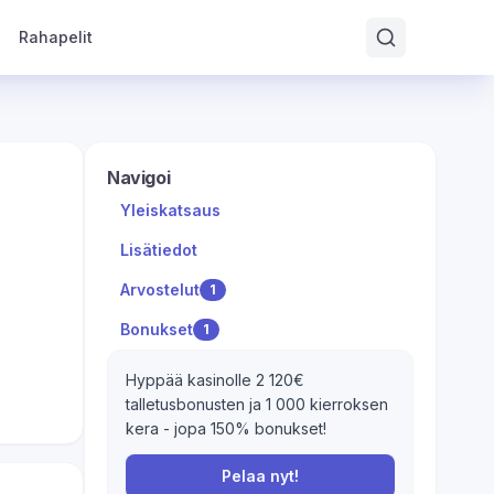
Rahapelit
Navigointi
Navigoi
Yleiskatsaus
Lisätiedot
Arvostelut
1
Bonukset
1
Hyppää kasinolle 2 120€
talletusbonusten ja 1 000 kierroksen
kera - jopa 150% bonukset!
Pelaa nyt!