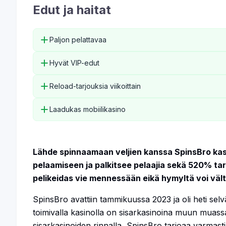
Edut ja haitat
Paljon pelattavaa
Hyvät VIP-edut
Reload-tarjouksia viikoittain
Laadukas mobiilikasino
Lähde spinnaamaan veljien kanssa SpinsBro kasi
pelaamiseen ja palkitsee pelaajia sekä 520% tar
pelikeidas vie mennessään eikä hymyltä voi vält
SpinsBro avattiin tammikuussa 2023 ja oli heti selv
toimivalla kasinolla on sisarkasinoina muun muas
sisarkasinoiden rinnalla, SpinsBro tarjoaa varmasti 