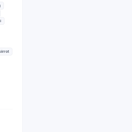
g
i
iirrot
ovat
set on