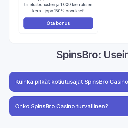
myös kolmiulotteisia kuvakkeita elävöittämään kas
talletusbonusten ja 1 000 kierroksen
kera - jopa 150% bonukset!
Kasinolla on myös jaala VIP-ohjelma, joka
Ota bonus
henkilökohtaisella tilinhoitajilla ja paremm
Kaikki tarpeellinen on helposti esillä aloitussivul
SpinsBro: Use
valittavissa. Kasino, livekasino tai tarjoukset saa 
Hakutoiminto on käytettävissä sivun oikeassa yläkul
keskeiseltä paikalta tarjousten ja Top-pelien välistä
Kuinka pitkät kotiutusajat SpinsBro Casino
SpinsBro Suomi
On suomalaisten aika laulaa Finlandia-hymni, sill
Onko SpinsBro Casino turvallinen?
silmin. Alkuun voidaan heti todeta, että kasinon siv
saattaa huomata hieman huonoja käännöksiä, jotka k
kuitenkin eroavaisuuksia on suomen ja englanninkielis