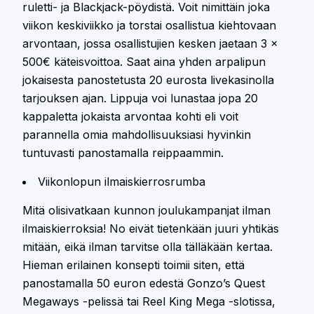
ruletti- ja Blackjack-pöydistä. Voit nimittäin joka
viikon keskiviikko ja torstai osallistua kiehtovaan
arvontaan, jossa osallistujien kesken jaetaan 3 x
500€ käteisvoittoa. Saat aina yhden arpalipun
jokaisesta panostetusta 20 eurosta livekasinolla
tarjouksen ajan. Lippuja voi lunastaa jopa 20
kappaletta jokaista arvontaa kohti eli voit
parannella omia mahdollisuuksiasi hyvinkin
tuntuvasti panostamalla reippaammin.
Viikonlopun ilmaiskierrosrumba
Mitä olisivatkaan kunnon joulukampanjat ilman
ilmaiskierroksia! No eivät tietenkään juuri yhtikäs
mitään, eikä ilman tarvitse olla tälläkään kertaa.
Hieman erilainen konsepti toimii siten, että
panostamalla 50 euron edestä Gonzo’s Quest
Megaways -pelissä tai Reel King Mega -slotissa,