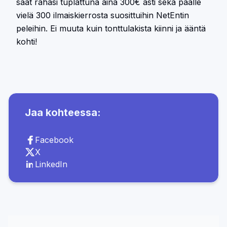
saat rahasi tuplattuna aina 300€ asti sekä päälle
vielä 300 ilmaiskierrosta suosittuihin NetEntin
peleihin. Ei muuta kuin tonttulakista kiinni ja ääntä
kohti!
Jaa kohteessa:
Facebook
X
LinkedIn