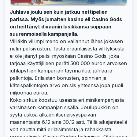
Juhlava joulu sen kuin jatkuu nettipelien
parissa. Myös jumalten kasino eli
Casino Gods
on heittänyt divaanin lusikkansa soppaan
suurenmoisella kampanjalla.
Villiäkin villimpi meno on vallannut lähes jokaisen
netin pelisivuston. Tästä eräänlaisesta villityksestä
ei ole jäänyt paitsi myöskään Casino Gods, joka
tarjoaa käyttäjilleen peräti 500 000 euron arvoisen
juhlapyhien kampanjan täynnä iloa, juhlaa ja
palkintoja. Erilaisten bonusten, spinnien ja
käteispalkintojen arvo on siis yhteensä jopa puoli
miljoonaa euroa.
Koko sirkus koostuu useasta eri minikampanjasta
varsinaisen kampanjan sisällä. Joulupukkiin on
syytä uskoa alkaen itsenäisyyspäivän
maanantaista 6.12 aina 30.12 asti. Tällä aikajänteellä
voit nauttia mitä erilaisimmista ja rahakkaista
promootioista Casino Godsin helmoissa. Otetaanpa