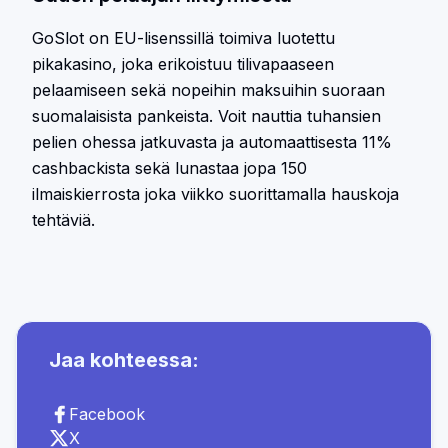
GoSlot on EU-lisenssillä toimiva luotettu
pikakasino, joka erikoistuu tilivapaaseen
pelaamiseen sekä nopeihin maksuihin suoraan
suomalaisista pankeista. Voit nauttia tuhansien
pelien ohessa jatkuvasta ja automaattisesta 11%
cashbackista sekä lunastaa jopa 150
ilmaiskierrosta joka viikko suorittamalla hauskoja
tehtäviä.
Jaa kohteessa:
Facebook
X