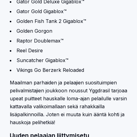
Gator Gold Deluxe Gigablox™
Gator Gold Gigablox™
Golden Fish Tank 2 Gigablox™
Golden Gorgon
Raptor Doublemax™
Reel Desire
Suncatcher Gigablox™
Vikings Go Berzerk Reloaded
Maailman parhaiden ja pelaajien suosituimpien
pelivalmistajien joukkoon noussut Yggdrasil tarjoaa
upeat puitteet hauskalle loma-ajan pelailulle varsin
kattavalla valikoimallaan sekä rahakkailla
lisäpalkinnoilla. Joten ei muuta kuin ääntä kohti ja
hauskoja pelihetkiä!
Uuden pelaajan liittymisetu