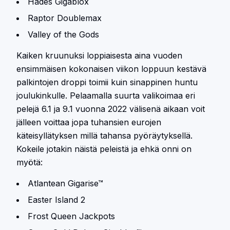
Hades Gigablox
Raptor Doublemax
Valley of the Gods
Kaiken kruunuksi loppiaisesta aina vuoden
ensimmäisen kokonaisen viikon loppuun kestävä
palkintojen droppi toimii kuin sinappinen huntu
joulukinkulle. Pelaamalla suurta valikoimaa eri
pelejä 6.1 ja 9.1 vuonna 2022 välisenä aikaan voit
jälleen voittaa jopa tuhansien eurojen
käteisyllätyksen millä tahansa pyöräytyksellä.
Kokeile jotakin näistä peleistä ja ehkä onni on
myötä:
Atlantean Gigarise™
Easter Island 2
Frost Queen Jackpots