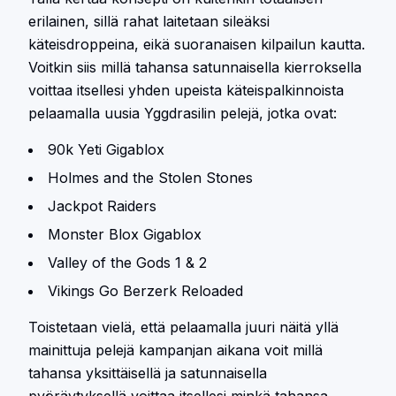
erilainen, sillä rahat laitetaan sileäksi
käteisdroppeina, eikä suoranaisen kilpailun kautta.
Voitkin siis millä tahansa satunnaisella kierroksella
voittaa itsellesi yhden upeista käteispalkinnoista
pelaamalla uusia Yggdrasilin pelejä, jotka ovat:
90k Yeti Gigablox
Holmes and the Stolen Stones
Jackpot Raiders
Monster Blox Gigablox
Valley of the Gods 1 & 2
Vikings Go Berzerk Reloaded
Toistetaan vielä, että pelaamalla juuri näitä yllä
mainittuja pelejä kampanjan aikana voit millä
tahansa yksittäisellä ja satunnaisella
pyöräytyksellä voittaa itsellesi minkä tahansa