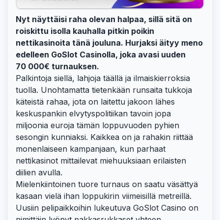
Nyt näyttäisi raha olevan halpaa, sillä sitä on
roiskittu isolla kauhalla pitkin poikin
nettikasinoita tänä jouluna. Hurjaksi äityy meno
edelleen GoSlot Casinolla, joka avasi uuden
70 000€ turnauksen.
Palkintoja siellä, lahjoja täällä ja ilmaiskierroksia
tuolla. Unohtamatta tietenkään runsaita tukkoja
käteistä rahaa, jota on laitettu jakoon lähes
keskuspankin elvytyspolitiikan tavoin jopa
miljoonia euroja tämän loppuvuoden pyhien
sesongin kunniaksi. Kaikkea on ja rahakin riittää
monenlaiseen kampanjaan, kun parhaat
nettikasinot mittailevat miehuuksiaan erilaisten
diilien avulla.
Mielenkiintoinen tuore turnaus on saatu väsättyä
kasaan vielä ihan loppukirin viimeisillä metreillä.
Uusiin pelipaikkoihin lukeutuva
GoSlot Casino
on
nimittäin lyönyt pakkasrukkaset yhteen