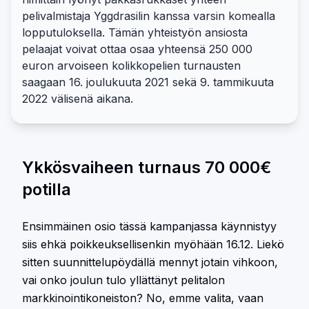
pelivalmistaja Yggdrasilin kanssa varsin komealla
lopputuloksella. Tämän yhteistyön ansiosta
pelaajat voivat ottaa osaa yhteensä 250 000
euron arvoiseen kolikkopelien turnausten
saagaan 16. joulukuuta 2021 sekä 9. tammikuuta
2022 välisenä aikana.
Ykkösvaiheen turnaus 70 000€
potilla
Ensimmäinen osio tässä kampanjassa käynnistyy
siis ehkä poikkeuksellisenkin myöhään 16.12. Liekö
sitten suunnittelupöydällä mennyt jotain vihkoon,
vai onko joulun tulo yllättänyt pelitalon
markkinointikoneiston? No, emme valita, vaan