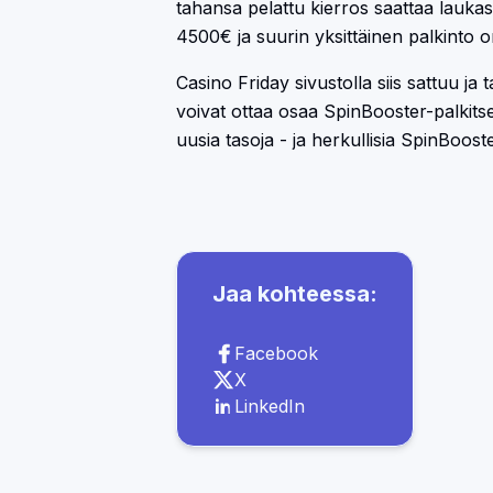
tahansa pelattu kierros saattaa laukast
4500€ ja suurin yksittäinen palkinto 
Casino Friday sivustolla siis sattuu ja t
voivat ottaa osaa SpinBooster-palkitse
uusia tasoja - ja herkullisia SpinBoost
Jaa kohteessa:
Facebook
X
LinkedIn