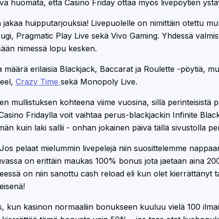
kava huomata, että Casino Friday ottaa myös livepöytien yst
in jakaa huipputarjouksia! Livepuolelle on nimittäin otettu m
ugi, Pragmatic Play Live sekä Vivo Gaming. Yhdessä valmista
issään nimessä lopu kesken.
 määrä erilaisia Blackjack, Baccarat ja Roulette -pöytiä, mut
eel,
Crazy Time
sekä Monopoly Live.
ren mullistuksen kohteena viime vuosina, sillä perinteisistä 
Casino Fridaylla voit vaihtaa perus-blackjackin Infinite Blackj
n kuin laki sallii - onhan jokainen päivä tällä sivustolla per
os pelaat mielummin livepelejä niin suosittelemme nappaa
Luvassa on erittäin maukas 100% bonus jota jaetaan aina 200
seessä on niin sanottu cash reload eli kun olet kierrättänyt t
eisenä!
us, kun kasinon normaaliin bonukseen kuuluu vielä 100 ilma