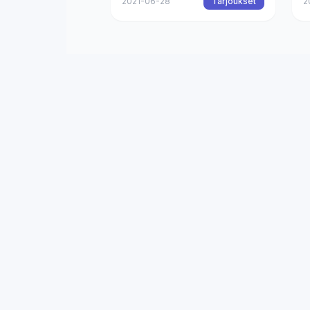
2021-06-28
Tarjoukset
2