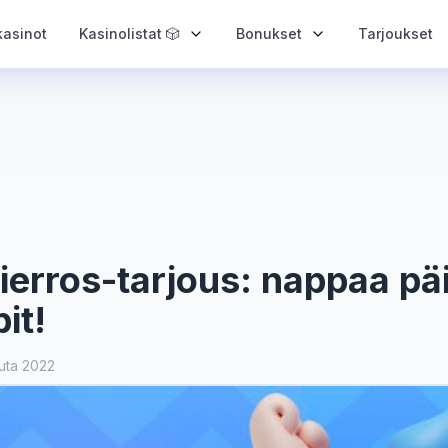
kasinot
Kasinolistat 🎲
Bonukset
Tarjoukset
Kaikki nettikasinot
Cashback-bonukset
Pikakasinot
Casinobonukset 2026
Suomalaiset nettikasinot
Ilmaiskierroksia ilman talletusta
2026
Viron nettikasinot
Ilmaista pelirahaa
Non Sticky Bonukset
ierros-tarjous: nappaa päi
it!
uuta 2022