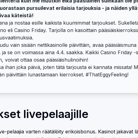
enteria kuin me muutkin eikä pääsiäinen suinkaan ole poi
uorastaan pursuilevat erilaisia tarjouksia - ja näiden yll
uivaa käteistä!
ana ja nostaa esille kaikista kuumimmat tarjoukset. Sukell
ino eli
Casino Friday
. Tarjolla on kasoittain pääsiäiskierroksi
tusvaatimuksia.
audu vain sisään nettikasinolle päivittäin, avaa pääsiäismuna
 ja se on voimassa aina 4.4. saakka. Kaikki Casino Friday -s
n, voivat ottaa osaa pääsiäishulinoihin!
sa ihan joka päivä, joten tätä tarjousta ei kannata missata! Mu
ään päivittäin lunastamaan kierrokset. #ThatEggyFeeling!
set livepelaajille
ve-pelaajia varten räätälöity erikoisbonus. Kasinot jakavat 