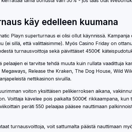
, kierrättää tämä bonusta vain 50% - jos taas otat livebonuk
rnaus käy edelleen kuumana
atic Playn superturnaus ei olisi ollut käynnissä. Kampanja o
kuu (ei sillä, että valittaisimme). Myös Casino Friday on otta
 edestä turnausvoittoja sekä päivittäiset 4500€ käteispudotu
ä pelaajien ei tarvitse tehdä muuta kuin rullata vaadittuja 
 Megaways, Release the Kraken, The Dog House, Wild Wild
njapeleistä nettikasinon sivuilla.
rimman voiton yksittäisen pelikierroksen aikana, vakiinnu
. Voittaja kävelee pois paikalta 5000€ rikkaampana, kun taa
ikoittain peräti 550 pelaajaa pääsee nauttimaan palkinnoista
ahtaat turnausvoittoja, voit sattumalta päästä nauttimaan my