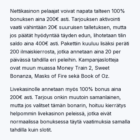
Nettikasinon pelaajat voivat napata talteen 100%
bonuksen aina 200€ asti. Tarjouksen aktivointi
vaatii vähintään 20€ suuruisen talletuksen, mutta
jos päätät hyödyntää täyden edun, lihotetaan tilin
saldo aina 400€ asti. Pakettiin kuuluu lisäksi peräti
200 ilmaiskierrosta, jotka annetaan aina 20 per
päivässä tahdilla eri peleihin. Kampanjaslotteja
ovat muun muassa Money Train 2, Sweet
Bonanza, Masks of Fire sekä Book of Oz.
Livekasinolle annetaan myös 100% bonus aina
200€ asti. Tarjous onkin muutoin samanlainen,
mutta jos valitset tämän bonarin, hoituu kierrätys
helpommin livekasinon peleissä, jotka eivät
normaalissa bonuksessa täytä vaatimuksia samalla
tahdilla kuin slotit.