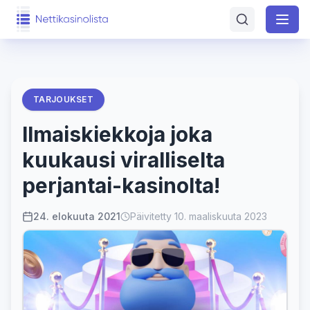
Uudet nettikasinot
Kasinolistat 🎲
TARJOUKSET
Kaikki nettikasinot
Bonukset
Ilmaiskiekkoja joka
Pikakasinot
Cashback-bonukset
Tarjoukset
kuukausi viralliselta
Suomalaiset nettikasinot
Casinobonukset 2026
Rahapelit
perjantai-kasinolta!
Viron nettikasinot
Ilmaiskierroksia ilman talletusta 2026
Ilmaista pelirahaa
24. elokuuta 2021
Päivitetty 10. maaliskuuta 2023
Non Sticky Bonukset