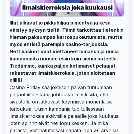
Illat alkavat jo pikkuhiljaa pimentyä ja kesä
väistyy syksyn tieltä. Tämä tarkoittaa tietenkin
hieman paksumpaa kerrospukeutumista, mutta
myös entistä parempia kasino-tarjouksia.
Nettikasinot ovat viettäneet lomansa ja uusia
kampanjoita nousee esiin kuin sieniä sateella.
Tiedämme, kuinka paljon kotimaiset pelaajat
rakastavat ilmaiskierroksia, joten aloitetaan
niillä!
Casino Friday
saa jokaisen päivän tuntumaan
perjantailta - tämä johtuu varmasti siitä, että
sivustolla on jatkuvasti käynnissä monenlaisia
tarjouksia. Uusin kampanja tuo tullessaan
ilmaiskierroksia aktiivisille pelaajille joka kuukausi,
joten spinnit eivät heti lopu kesken. Ja mikä
parasta, voit halutessasi napata jopa 2€ arvoisia