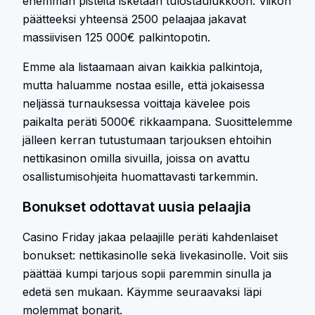
enemmän pisteitä isketään tulostaulukkoon. Viikon
päätteeksi yhteensä 2500 pelaajaa jakavat
massiivisen 125 000€ palkintopotin.
Emme ala listaamaan aivan kaikkia palkintoja,
mutta haluamme nostaa esille, että jokaisessa
neljässä turnauksessa voittaja kävelee pois
paikalta peräti 5000€ rikkaampana. Suosittelemme
jälleen kerran tutustumaan tarjouksen ehtoihin
nettikasinon omilla sivuilla, joissa on avattu
osallistumisohjeita huomattavasti tarkemmin.
Bonukset odottavat uusia pelaajia
Casino Friday jakaa pelaajille peräti kahdenlaiset
bonukset: nettikasinolle sekä livekasinolle. Voit siis
päättää kumpi tarjous sopii paremmin sinulla ja
edetä sen mukaan. Käymme seuraavaksi läpi
molemmat bonarit.