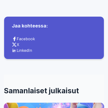
Jaa kohteessa:
Facebook
X
LinkedIn
Samanlaiset julkaisut