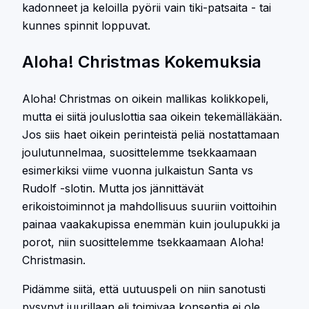
kadonneet ja keloilla pyörii vain tiki-patsaita - tai
kunnes spinnit loppuvat.
Aloha! Christmas Kokemuksia
Aloha! Christmas on oikein mallikas kolikkopeli,
mutta ei siitä jouluslottia saa oikein tekemälläkään.
Jos siis haet oikein perinteistä peliä nostattamaan
joulutunnelmaa, suosittelemme tsekkaamaan
esimerkiksi viime vuonna julkaistun Santa vs
Rudolf -slotin. Mutta jos jännittävät
erikoistoiminnot ja mahdollisuus suuriin voittoihin
painaa vaakakupissa enemmän kuin joulupukki ja
porot, niin suosittelemme tsekkaamaan Aloha!
Christmasin.
Pidämme siitä, että uutuuspeli on niin sanotusti
pysynyt juurillaan eli toimivaa konseptia ei ole