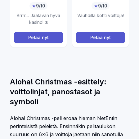
★
9/10
★
9/10
Brrrr.... Jäätävän hyvä
Vauhdilla kohti voittoja!
kasino! ❄️
Pelaa nyt
Pelaa nyt
Aloha! Christmas -esittely:
voittolinjat, panostasot ja
symboli
Aloha! Christmas -peli eroaa hieman NetEntin
perinteisistä peleistä. Ensinnäkin pelitaulukon
suuruus on 6x6 ja voittoja jaetaan niin sanotulla