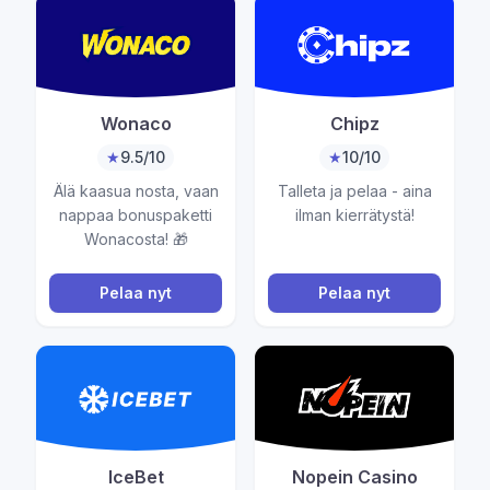
Wonaco
Chipz
★
9.5/10
★
10/10
Älä kaasua nosta, vaan
Talleta ja pelaa - aina
nappaa bonuspaketti
ilman kierrätystä!
Wonacosta! 🎁
Pelaa nyt
Pelaa nyt
IceBet
Nopein Casino