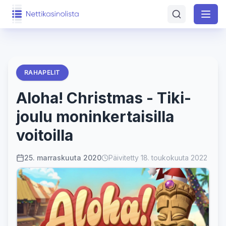
Uudet nettikasinot
Kasinolistat 🎲
RAHAPELIT
Kaikki nettikasinot
Bonukset
Aloha! Christmas - Tiki-
Pikakasinot
Cashback-bonukset
Tarjoukset
joulu moninkertaisilla
Suomalaiset nettikasinot
Casinobonukset 2026
Rahapelit
voitoilla
Viron nettikasinot
Ilmaiskierroksia ilman talletusta 2026
Ilmaista pelirahaa
25. marraskuuta 2020
Päivitetty 18. toukokuuta 2022
Non Sticky Bonukset