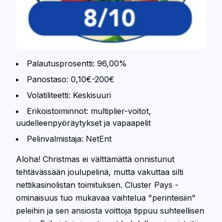
Palautusprosentti: 96,00%
Panostaso: 0,10€-200€
Volatiliteetti: Keskisuuri
Erikoistoiminnot: multiplier-voitot,
uudelleenpyöräytykset ja vapaapelit
Pelinvalmistaja: NetEnt
Aloha! Christmas ei välttämättä onnistunut
tehtävässään joulupelinä, mutta vakuttaa silti
nettikasinolistan toimituksen. Cluster Pays -
ominaisuus tuo mukavaa vaihtelua "perinteisiin"
peleihin ja sen ansiosta voittoja tippuu suhteellisen