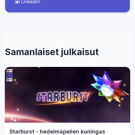
LinkedIn
Samanlaiset julkaisut
Starburst - hedelmäpelien kuningas