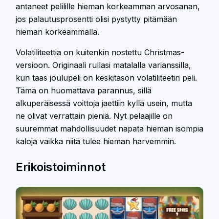
antaneet pelilille hieman korkeamman arvosanan,
jos palautusprosentti olisi pystytty pitämään
hieman korkeammalla.
Volatiliteettia on kuitenkin nostettu Christmas-
versioon. Originaali rullasi matalalla varianssilla,
kun taas joulupeli on keskitason volatiliteetin peli.
Tämä on huomattava parannus, sillä
alkuperäisessä voittoja jaettiin kyllä usein, mutta
ne olivat verrattain pieniä. Nyt pelaajille on
suuremmat mahdollisuudet napata hieman isompia
kaloja vaikka niitä tulee hieman harvemmin.
Erikoistoiminnot