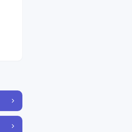
.
ejä ei