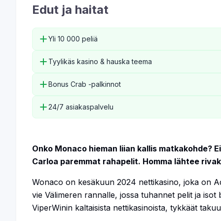
Edut ja haitat
Yli 10 000 peliä
Tyylikäs kasino & hauska teema
Bonus Crab -palkinnot
24/7 asiakaspalvelu
Onko Monaco hieman liian kallis matkakohde? Ei
Carloa paremmat rahapelit. Homma lähtee rivakas
Wonaco on kesäkuun 2024 nettikasino, joka on Adon
vie Välimeren rannalle, jossa tuhannet pelit ja isot
ViperWinin kaltaisista nettikasinoista, tykkäät tak