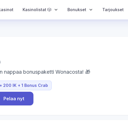
kasinot
Kasinolistat 🎲
Bonukset
Tarjoukset
Kaikki nettikasinot
Cashback-bonukset
Pikakasinot
Casinobonukset 2026
Suomalaiset nettikasinot
Ilmaiskierroksia ilman talletusta
2026
Viron nettikasinot
Ilmaista pelirahaa
4
Non Sticky Bonukset
an nappaa bonuspaketti Wonacosta! 🎁
+ 200 IK + 1 Bonus Crab
Pelaa nyt