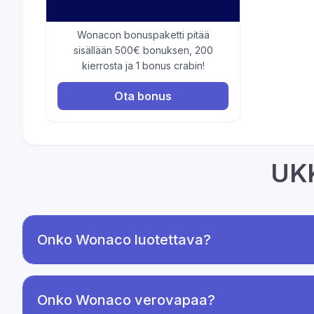
Harmillisesti Monacosta tuttu verovapaus ei valite
Curacaon lisenssin alaisuuteen, tulee voitoista ilmo
Wonacon bonuspaketti pitää
asiakaspalvelun puutteesta.
sisällään 500€ bonuksen, 200
kierrosta ja 1 bonus crabin!
Pelaaminen Wonaco Ca
Ota bonus
Yleisesti ottaen Wonaco on huikaiseva pelipaikka. 
erilliseen vedonlyöntisivuun ovat lähes täydellisest
parhaat livepelien studiot sekä mainio vedonlyö
UK
Kolikkopelit ja jackopot-pel
Slottien osalta meno on vakuuttavaa. Megaways-peli
Onko Wonaco luotettava?
saman katon alta. Lisäksi on annettava kunniamainin
joka kasinolla näe, vaan Wonaco ja sen sisarsivut o
Jättipottipelejä on jonkin verran, mutta valitettavast
Onko Wonaco verovapaa?
esimerkiksi Yggdrasilin ja Playtechin tietokannois