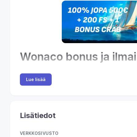
Wonaco bonus ja ilmai
Wonacossa kaikki on suurta ja hienoa - ja niin ovat 
Lue lisää
nettikasinolle ja teet ensimmäisen, vähintään 20€ s
sporttibonuksen väliltä:
Kasinobonus: 100% talletusbonari ain
Lisätiedot
Sporttibonus: 100% talletusbonus ai
VERKKOSIVUSTO