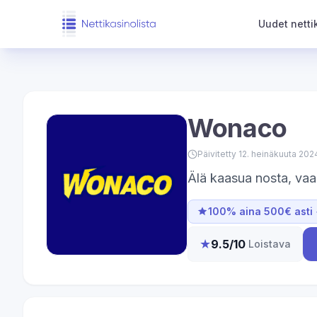
Uudet netti
Wonaco
Päivitetty 12. heinäkuuta 202
Älä kaasua nosta, va
100% aina 500€ asti 
★
9.5/10
Loistava