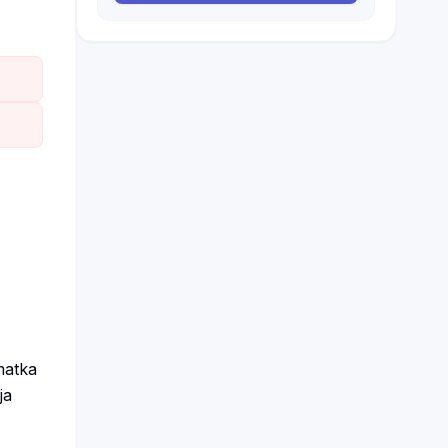
matka
ja