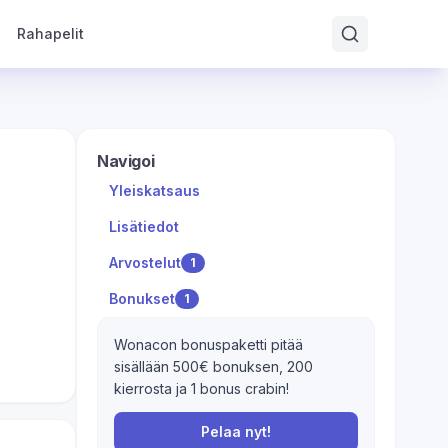
Rahapelit
Navigointi
Navigoi
Yleiskatsaus
Lisätiedot
Arvostelut
1
Bonukset
1
Wonacon bonuspaketti pitää
sisällään 500€ bonuksen, 200
kierrosta ja 1 bonus crabin!
Pelaa nyt!