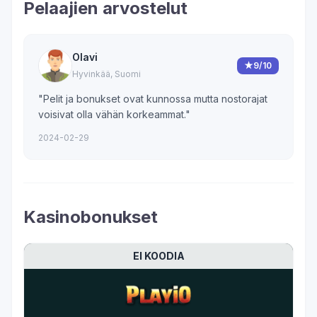
Pelaajien arvostelut
Playio on selkeästi ottanut vaikutteita
supersuositusta Jumanji-elokuvasta. Logossa on
sama tyyli ja värimaailma etusivun bannerissa on
Olavi
neljä hahmoa: punahiuksinen nainen sekä kolme
★
9/10
Hyvinkää, Suomi
miestä, joista yksi on suuri lihaskimppu, yksi
"Pelit ja bonukset ovat kunnossa mutta nostorajat
tummaihoinen ja muita lyhyempi ja yksi hieman
voisivat olla vähän korkeammat."
pyylevämpi lierihattuinen mies. Me emme siis
missään nimessä sano, että hahmot olisivat
2024-02-29
suoraan elokuvasta - tarjoamme vain tietoa
pelaajille, jotka voivat tehdä omat tulkintansa.
Täytyy kuitenkin sanoa, että kasino näyttää jälleen
Kasinobonukset
todella freesiltä. Rabidi N.V.:n luoma alusta on
kiistatta yksi tämän hetken parhaista - ellei jopa
EI KOODIA
paras - ja tämän vuoksi monet uudet kasinot
valitsevat juuri sen. Eikä ihme, kun mukana tulevat
kaikki suurimmat pelinvalmistajat, uskomattomat
gamification elementit sekä nopeat ja monipuoliset