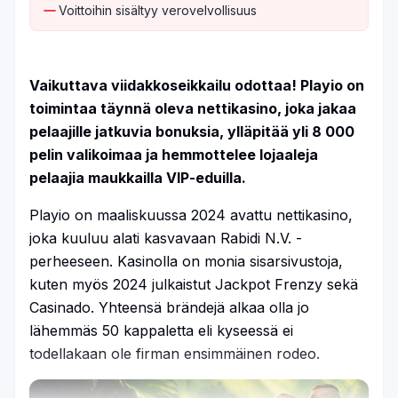
Voittoihin sisältyy verovelvollisuus
Vaikuttava viidakkoseikkailu odottaa! Playio on
toimintaa täynnä oleva nettikasino, joka jakaa
pelaajille jatkuvia bonuksia, ylläpitää yli 8 000
pelin valikoimaa ja hemmottelee lojaaleja
pelaajia maukkailla VIP-eduilla.
Playio on maaliskuussa 2024 avattu nettikasino,
joka kuuluu alati kasvavaan Rabidi N.V. -
perheeseen. Kasinolla on monia sisarsivustoja,
kuten myös 2024 julkaistut Jackpot Frenzy sekä
Casinado. Yhteensä brändejä alkaa olla jo
lähemmäs 50 kappaletta eli kyseessä ei
todellakaan ole firman ensimmäinen rodeo.