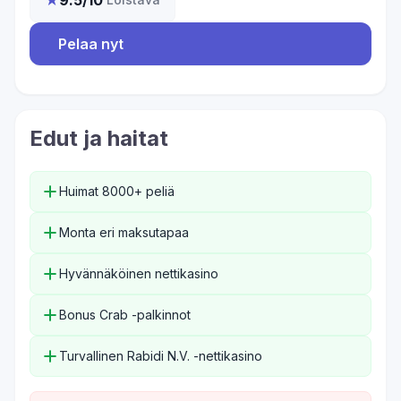
9.5/10
Pelaa nyt
Edut ja haitat
Huimat 8000+ peliä
Monta eri maksutapaa
Hyvännäköinen nettikasino
Bonus Crab -palkinnot
Turvallinen Rabidi N.V. -nettikasino