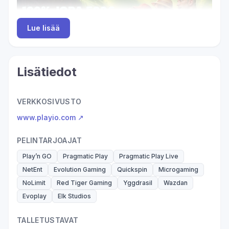
Lue lisää
Playio bonus ja ilmaiskierrokset
Lisätiedot
Mikä olisikaan parempi paikka aloittaa, kun uusille
VERKKOSIVUSTO
pelaajille suunnattu tervetuliaistarjous. Playio
Casinon bonus noudattaa tuttua kaavaa, sillä
www.playio.com ↗
lähes kaikilla sisarkasinoilla on samanlainen
PELINTARJOAJAT
paketti. Tarjoukseen kuuluvat:
Play’n GO
Pragmatic Play
Pragmatic Play Live
100% bonus aina 500€ saakka.
NetEnt
Evolution Gaming
Quickspin
Microgaming
200 ilmaiskierrosta, jotka annetaan 20
NoLimit
Red Tiger Gaming
Yggdrasil
Wazdan
kappaleen erissä 10 ensimmäisen pelipäivän
Evoplay
Elk Studios
aikana.
TALLETUSTAVAT
1 Bonus Crab -palkinto.