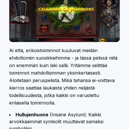
Ai että, erikoistoiminnot kuuluvat meidän
ehdottomiin suosikkeihimme - ja tässä pelissä niitä
on enemmän kuin laki sallii. Yritämme selittää
toiminnot mahdollisimman yksinkertaisesti.
Aloitetaan peruspelistä. Mikä tahansa ei-voittava
kierros saattaa laukaista yhden neljästä
todellisuudesta, jotka kaikki on varustettu
erilaisella toiminnolla.
Hullujenhuone
(Insane Asylum): Kaikki
arvokkaammat symbolit muuttavat samaksi
symboliksi.