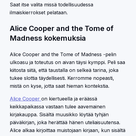
Saat itse valita missä todellisuudessa
ilmaiskierrokset pelataan.
Alice Cooper and the Tome of
Madness kokemuksia
Alice Cooper and the Tome of Madness -pelin
ulkoasu ja toteutus on aivan täysi kymppi. Peli saa
kiitosta siitä, että taustalla on selkeä tarina, joka
tukee slottia täydellisesti. Kerromme nopeasti,
mistä on kyse, jotta saat hieman kontekstia.
Alice Cooper
on kiertueella ja eräässä
keikkapaikassa vastaan tulee aavemainen
kirjakauppa. Sisältä muusikko löytää tyhjän
päiväkirjan, joka herättää hänen uteliaisuutensa.
Alice alkaa kirjoittaa muistojaan kirjaan, kun sisältä