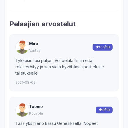
tekemällä ensimmäisen talletuksen. Samalla
pelaaminen voi alkaa ilman rekisteröitymistä!
Kierrätysvaatimus näiden spinnien voitoille on
Pelaajien arvostelut
asetettu aika standardiksi eli 40 kertaa ennen
vapautumista tilin käteissaldoon ja sitä kautta
kotiutettavaksi.
Mira
★
9.5/10
Vantaa
Sivustolla on jatkuvasti käynnissä jännittäviä
turnauksia, joissa jaetaan palkinnoksi ihka oikeaa
Tykkäsin tosi paljon. Voi pelata ilman että
rahaa. Pääset myös nauttimaan reload-bonuksista
rekisteröityy ja saa vielä hyvät ilmaispelit ekalle
talletukselle.
ja viikoittaisista ilmaiskierroksista, jotka piristävät
pelaamista huomattavasti. Yksi tällainen esimerkki
2021-08-02
ovat muun muassa joka maanantai jaettavat
ilmaiskierrokset vaihtuvaan peliin ja paljon muuta
on myös tulevaisuudessa luvassa.
Tuomo
★
9/10
Kouvola
Vegasoo Casino kokemuksia
Taas yks hieno kassu Genesikseltä. Nopeet