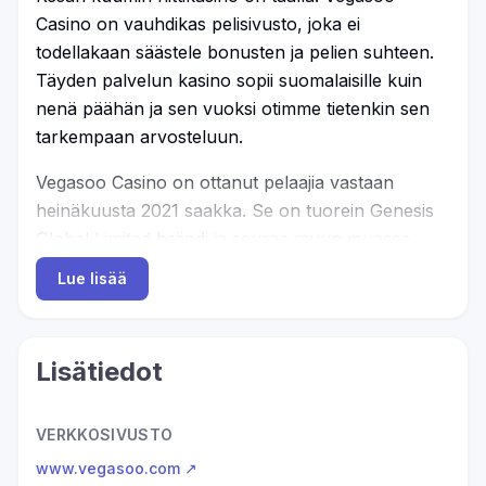
Casino on vauhdikas pelisivusto, joka ei
todellakaan säästele bonusten ja pelien suhteen.
Täyden palvelun kasino sopii suomalaisille kuin
nenä päähän ja sen vuoksi otimme tietenkin sen
tarkempaan arvosteluun.
Vegasoo Casino on ottanut pelaajia vastaan
heinäkuusta 2021 saakka. Se on tuorein Genesis
Global Limited brändi ja seuraa muun muassa
Casino Masters
,
Casino Lab
ja
Casoola Casino
-
Lue lisää
sivustojen jalanjäljissä. Näin ollen voimme siis jo
etukäteen taata, että kyseessä on 100% luotettava
ja turvallinen nettikasino.
Lisätiedot
Mutta miten muuten Vegasoo Casino erottuu
joukosta? Lähdetään selvittämään asiaa - lue alta
VERKKOSIVUSTO
tarkka Vegasoo Casino arvostelu.
www.vegasoo.com ↗