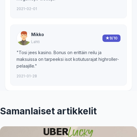
kierrätysvaatimukset, jotka ovat huomattavasti
2021-02-01
normaalia paremmat.
Toisekseen, maksimipanos kierrättäessä on
nostettu peräti 10€ per spinni, kun yleensä
Mikko
★
9/10
vastaava lukema muilla kasinoilla on vain 5€. Ja
Lahti
kolmannekseen bonuksen kierrätykseen on
"Tosi jees kasino. Bonus on erittäin reilu ja
varattu peräti 60 päivää (kun joskus bonusraha
maksuissa on tarpeeksi isot kotiutusrajat highroller-
tulee pelata läpi seitsemässä päivässä).
pelaajille."
2021-01-28
Ensivaikutelma on Uber Luckysta on erittäin
positiivinen, sillä arvostamme pelisivustoja, jotka
eivät laadi täysin kohtuuttomia sääntöjä bonuksiin.
Tervetuliaistarjouksen lisäksi tarjolla ei vielä ole
Samanlaiset artikkelit
muita kampanjoita - mikä ei sinänsä ole ihme, sillä
kasino on vasta avannut ovensa.
UberLucky Casino Kokemuksia