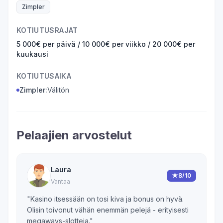
lunastaa ensitalletukselle jopa 200€ suuruisen
Zimpler
bonuksen, jonka avulla uuteen pelisivustoon
KOTIUTUSRAJAT
tutustuminen sujuu helposti ja mukavissa
5 000€ per päivä / 10 000€ per viikko / 20 000€ per
merkeissä.
kuukausi
Kaikessa yksinkertaisuudessaan tarjous toimii
KOTIUTUSAIKA
seuraavasti: voit napata 100% bonuksen aina
Zimpler:
Välitön
200€ saakka ja näin ollen tuplata tilin saldon jopa
400€ asti. Minimitalletus ensitalletusbonarin
lunastamiseen on kuitenkin vain 20€ eli voit
räätälöidä juuri omalle lompakolle sopivan
Pelaajien arvostelut
tarjouksen. Esimerkiksi 50€ suuruisen talletuksen
tekeminen tuo myös 50€ bonusrahaa.
Laura
★
8/10
Bonus itsessään on jo erittäin maukas, mutta sen
Vantaa
todellinen arvo lepää kierrätysvaatimuksissa, jotka
"Kasino itsessään on tosi kiva ja bonus on hyvä.
ovat enemmän kuin kohtuulliset. Ensinnäkin,
Olisin toivonut vähän enemmän pelejä - erityisesti
tarjoukseen on sidottu vain 20-kertaiset
megaways-slotteja."