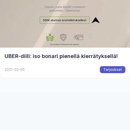
Konseptinsa puolesta Uber Lucky Casino hämää
meitä hieman. Nimi tulee selkeästi saksan kielen
sanasta uber (super) ja englannin kielen sanasta
lucky (onnekas) eli kyseessä on SuperOnnekas
Casino. Odotimme nimen perusteella hieman
erilaista suunnittelua, mutta nettikasino on
UBER-diili: iso bonari pienellä kierrätyksellä!
itseasiassa erittäin minimalistinen.
Värimaailmassa on käytetty erittäin vaaleaa
2021-02-05
Tarjoukset
harmaata ja hillittyä vihreää - ja yleisvaikutelma on
todella rauhallinen ja pelkistetty. Tämä ei
kuitenkaan ole huono asia, sillä kaikki pelaajat
eivät kaipaa pomppivia maskotteja ja vilkkuvia
valoja.
Plus-kolumniin täytyy ehdottomasti nostaa se, että
UberLucky on pikakasino, joka mahdollistaa