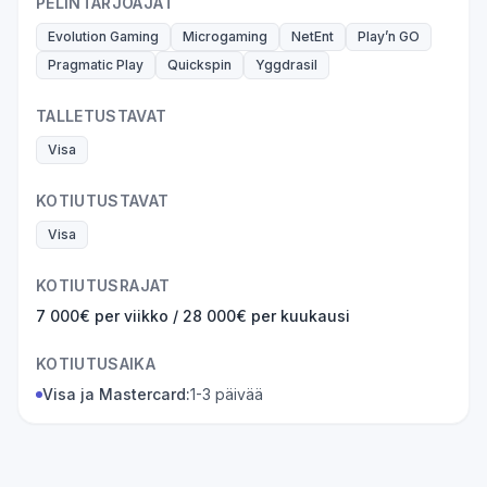
PELINTARJOAJAT
Rush Casino toivottaa uudet asiakkaat
Evolution Gaming
Microgaming
NetEnt
Play’n GO
sydämellisesti tervetulleeksi sekä ilmaiskierroksilla
Pragmatic Play
Quickspin
Yggdrasil
että bonusrahalla. Pääset siis tutustumaan
TALLETUSTAVAT
sivustoon mukavien tarjousten avittamana ja
selvittämään, onko kyseessä juuri sinulle sopiva
Visa
pelipaikka. Mutta lähdetään seuraavaksi
KOTIUTUSTAVAT
purkamaan diiliä hieman tarkemmin.
Visa
Ensinnäkin, saat heti rekisteröitymisen yhteydessä
10 ilmaiskierrosta, jotka voit rullata
KOTIUTUSRAJAT
supersuositussa Book of Dead -kolikkopelissä.
7 000€ per viikko / 28 000€ per kuukausi
Ilmaiskierrokset ilman talletusta
annetaan siis
välittömästi sen jälkeen kun olet täyttänyt
KOTIUTUSAIKA
rekisteröintikaavakkeen eikä niiden saaminen
Visa ja Mastercard:
1-3 päivää
vaadi laisinkaan omaa rahallista panostusta.
Ensimmäinen talletus puolestaan tuo tullessaan