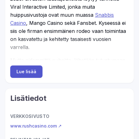
Viral Interactive Limited, jonka muita
huippusivustoja ovat muun muassa
Snabbis
Casino
, Mango Casino sekä Fansbet. Kyseessä ei
siis ole firman ensimmäinen rodeo vaan toimintaa
on kasvatettu ja kehitetty tasaisesti vuosien
varrella.
Mutta pidemmittä puheitta, lähetään tutustumaan
Rush Casinoon tarkemmin ja selvittämään,
Lue lisää
millaisen arvosanan sivusto on ansainnut.
Lisätiedot
VERKKOSIVUSTO
Rush Casino bonus ja
www.rushcasino.com ↗
ilmaiskierrokset