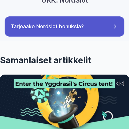
UKK: NordSlot
sopivat yhteen moitteettomasti. Joistain
nettikasinoista tulee heti levoton olo, mutta
Nordslot on erittäin rauhoittava sivusto, joka
keskittyy puhtaasti parhaan mahdollisen
Tarjoaako Nordslot bonuksia?
pelikokemuksen tuottamiseen.
Pelikasinolla ei oikeastaan ole mitään turhaa tai
ylimääräistä. Tilin avaaminen hoituu muutamassa
minuutissa näppärän kaavakkeen kautta ja
Samanlaiset artikkelit
ensitalletusta varten on varattu monia eri
vaihtoehtoja.
Minimitalletus kasinot
ovat erittäin
suosittuja, sillä kaikki pelaajat eivät halua heti
tallettaa satoja euroja - ja Nordslot Casinolla voit
aloittaa pelaamisen vain 10€ talletuksella. Pisteet
siis tästä.
Perkaamme pelivalikoimaa hieman tarkemmin
alempana, mutta haluamme jo heti sanoa, että