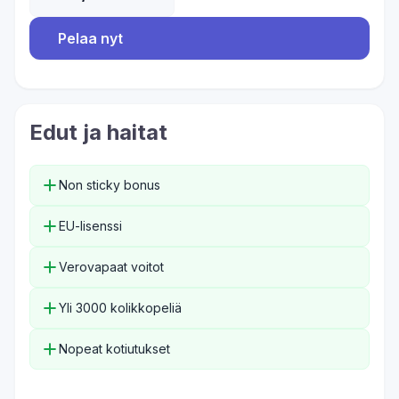
Pelaa nyt
Edut ja haitat
Non sticky bonus
EU-lisenssi
Verovapaat voitot
Yli 3000 kolikkopeliä
Nopeat kotiutukset