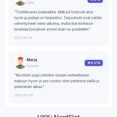
Lahti
Myös VIP-ohjelma on laitettu isossa remontissa
"Todella jees pelipaikka. Maksut hoituvat aina
uuteen uskoon. Simppelimpi neljän tason ohjelma
hyvin ja pelejä on tarpeeksi. Tarjoukset ovat vähän
on jaettu pronssi, hopea, kulta, ja platinatasoon.
vähentyneet viime aikoina, mutta itse kerkesin
Tarjolla on cashbackia 5%-12% tasosta riippuen,
lunastaa bonukset ennen kuin ne poistettiin."
henkilökohtaisia tarjouksia, lahjoja, suuremmat
2021-08-26
nostorajat sekä nopeutetut kotiutukset.
Keskittämällä saat enemmän NordSlot-kasinosta
irti.
Marja
★
9.5/10
Helsinki
Nordslot Casino kokemuksia
"Nordslot sopii jotenkin omaan esteettiseen
makuun hyvin ja sen vuoksi olen pelannut siellä jo
Nordslot on aikuiseen makuun suunnattu kasino.
pidemmän aikaa."
Se on hienostunut skandinaavista designia
2022-05-03
hyödyntävä sivusto, jossa maskotit eivät
todellakaan pompi silmille. Värimaailmassa on
hyödynnetty tummansinistä ja turkoosia, jotka