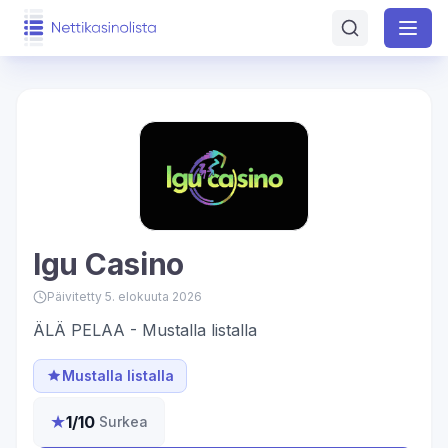
Uudet nettikasinot
Kasinolistat 🎲
Kaikki nettikasinot
Bonukset
Pikakasinot
Cashback-bonukset
Tarjoukset
Suomalaiset nettikasinot
Casinobonukset 2026
Rahapelit
Igu Casino
Viron nettikasinot
Ilmaiskierroksia ilman talletusta 2026
Päivitetty 5. elokuuta 2026
Ilmaista pelirahaa
ÄLÄ PELAA - Mustalla listalla
Non Sticky Bonukset
Mustalla listalla
★
1/10
Surkea