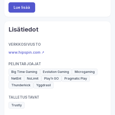
Group -yrityksen sivusto ja samaan konserniin
kuuluu myös JustWOW -kasino. Taustalla
Lue lisää
vaikuttava firma on erittäin luotettava ja tämän
vuoksi lähdemme arvostelemaan HipSpin -
sivustoa varsin luottavaisin mielen. Lue täysi
Lisätiedot
arvostelu alta!
VERKKOSIVUSTO
www.hipspin.com ↗
PELINTARJOAJAT
HipSpin Casino bonus ja
Big Time Gaming
Evolution Gaming
Microgaming
NetEnt
NoLimit
Play’n GO
Pragmatic Play
ilmaiskierrokset
Thunderkick
Yggdrasil
Harmiksemme joudumme heti alkuun toteamaan,
TALLETUSTAVAT
että HipSpin Casino ei tarjoa pelaajilleen mitään
Trustly
tervetuliaisbonusta. Pelaajille tarjottavia bonuksia
tai tarjouksia ei myöskään pääse selaamaan