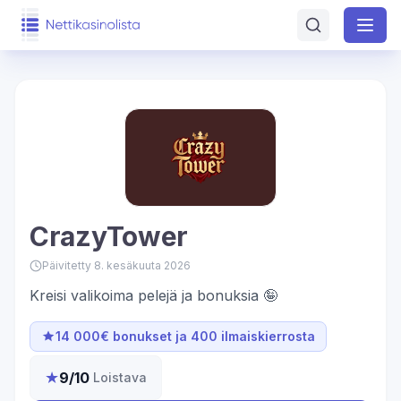
Uudet nettikasinot
Kasinolistat 🎲
Kaikki nettikasinot
Bonukset
Pikakasinot
Cashback-bonukset
Tarjoukset
Suomalaiset nettikasinot
Casinobonukset 2026
Rahapelit
CrazyTower
Viron nettikasinot
Ilmaiskierroksia ilman talletusta 2026
Päivitetty 8. kesäkuuta 2026
Ilmaista pelirahaa
Kreisi valikoima pelejä ja bonuksia 🤪
Non Sticky Bonukset
14 000€ bonukset ja 400 ilmaiskierrosta
★
9/10
Loistava