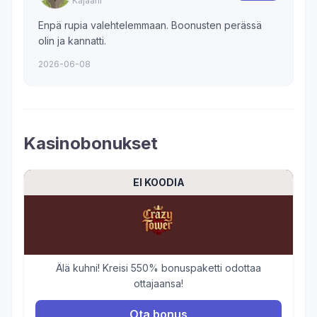
Kajaani
suorastaan hullunhyvän pelikokemuksen. iGate
Enpä rupia valehtelemmaan. Boonusten perässä
toimittaa tuttuun tyyliin uniikin ja valmiin paketin,
olin ja kannatti.
joka sekä näyttää hyvältä että on äärimmäisen
2026-06-08
käyttäjäystävällinen.
Kasinolle rekisteröityminen vie vain muutaman
minuutin.
Kaavake on peruskauraa eikä sen
täyttämiseen tuhraannut turhan paljon aikaa.
Kasinobonukset
Muista valita tilin avaamisen yhteydessä haluatko
lunastaa bonuksen - ja kumman vaihtoehdoista.
EI KOODIA
Minimitalletus on suurimmalla osalla
maksupalveluita 10€ ja talletus siirtyy välittömästi
tilille. Huom! Suosittelemme vahvistamaan tilin
samantien, jotta kotiutukset voidaan käsitellä
nopeammin.
Älä kuhni! Kreisi 550% bonuspaketti odottaa
ottajaansa!
CrazyTower tarjoaa
poskettoman kokoisen
valikoiman pelejä
sekä kasinopelaajille että
Ota bonus