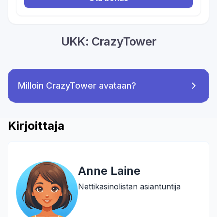
vedonlyöjille. Se on monipuolinen pelikasino, josta
saa sekä
nopeita bonuksia että kertyviä
etuuksia
. Lisäksi
maksuissa tuetaan sekä euroja
UKK: CrazyTower
että kryptovaluuttoja
. Näin ollen se sopii lähes
jokaiselle kasinopelaajalle.
Mobiili
Milloin CrazyTower avataan?
CrazyTower on keskimääräistä "raskaampi"
nettikasino, sillä massiivinen pelivalikoima,
Kirjoittaja
pelillistämisellä höystetyt tarjoukset ja viihteellinen
ulkoasu vaativat hieman enemmän kaistaa kuin
yksinkertaiset pikakasinot. Olimme kuitenkin
positiivisesti yllättyneitä siitä, miten nopeasti kasino
Anne Laine
toimi mobiililaitteella.
Nettikasinolistan asiantuntija
Latausajat ovat varsin hyvät ja selkeä päävalikko
helpottaa kasinolla navigointia.
CrazyTower