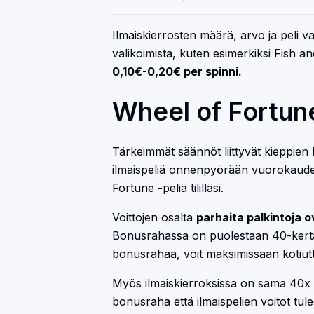
Ilmaiskierrosten määrä, arvo ja peli 
valikoimista, kuten esimerkiksi Fish a
0,10€-0,20€ per spinni.
Wheel of Fortun
Tärkeimmät säännöt liittyvät kieppien 
ilmaispeliä onnenpyörään vuorokaudes
Fortune -peliä tililläsi.
Voittojen osalta
parhaita palkintoja o
Bonusrahassa on puolestaan 40-kertai
bonusrahaa, voit maksimissaan kotiutta
Myös ilmaiskierroksissa on sama 40x kie
bonusraha että ilmaispelien voitot tule