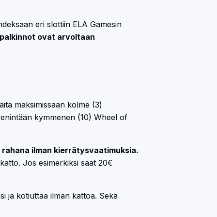
hdeksaan eri slottiin ELA Gamesin
spalkinnot ovat arvoltaan
saita maksimissaan kolme (3)
ä enintään kymmenen (10) Wheel of
a rahana ilman kierrätysvaatimuksia.
atto. Jos esimerkiksi saat 20€
si ja kotiuttaa ilman kattoa. Sekä