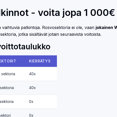
innot - voita jopa 1 000€
 vaihtuvia palkintoja. Rosvosektoria ei ole, vaan
jokainen W
sektoria, jotka sisältävät jotain seuraavista voitoista.
oittotaulukko
EKTORIT
KIERRÄTYS
 sektoria
40x
 sektoria
40x
sektoria
0x
sektori
0x