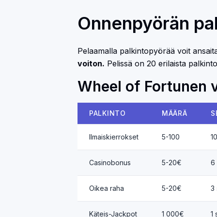
Onnenpyörän palk
Pelaamalla palkintopyörää voit ansaita
voiton.
Pelissä on 20 erilaista palkinto
Wheel of Fortunen v
PALKINTO
MÄÄRÄ
S
Ilmaiskierrokset
5-100
10
Casinobonus
5-20€
6
Oikea raha
5-20€
3 
Käteis-Jackpot
1 000€
1 