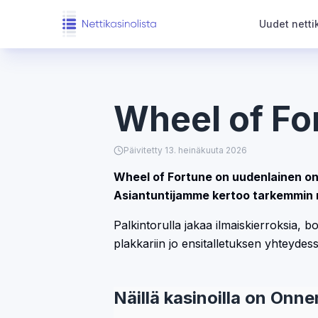
Uudet netti
Wheel of Fo
Päivitetty 13. heinäkuuta 2026
Wheel of Fortune on uudenlainen onne
Asiantuntijamme kertoo tarkemmin mi
Palkintorulla jakaa ilmaiskierroksia, b
plakkariin jo ensitalletuksen yhteydessä
Näillä kasinoilla on Onn