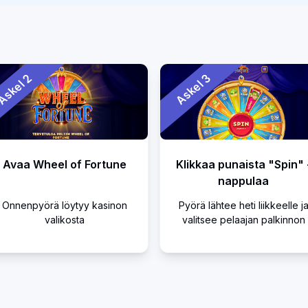
skel 2
Askel 3
Avaa Wheel of Fortune
Klikkaa punaista "Spin" 
nappulaa
Onnenpyörä löytyy kasinon
Pyörä lähtee heti liikkeelle j
valikosta
valitsee pelaajan palkinnon