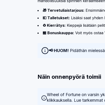
mahdollisuuksia spinnien keräämiseen. 
🎁 Tervetuliaistarjous:
Ensimmäine
💶 Talletukset:
Lisäksi saat yhden 
♻️ Kierrätys:
Kieppejä lisätään peli
🏪 Bonuskauppa:
Voit myös ostaa W
📢 HUOM!
Pidäthän mielessä,
Näin onnenpyörä toimii
Wheel of Fortune on varsin yk
klikkauksella. Lue tarkemmat o