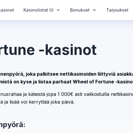
kasinot
Kasinolistat 🎲
Bonukset
Tarjoukset
Kaikki nettikasinot
Cashback-bonukset
Pikakasinot
Casinobonukset 2026
Suomalaiset nettikasinot
Ilmaiskierroksia ilman talletusta
rtune -kasinot
2026
Viron nettikasinot
Ilmaista pelirahaa
Non Sticky Bonukset
npyörä, joka palkitsee nettikasinoiden liittyviä asiakkait
stä on kyse ja listaa parhaat Wheel of Fortune -kasino
onusrahaa ja käteistä jopa 1 000€ asti valikoiduilla nettikas
 ja lisää voi kerryttää joka päivä.
enpyörä: