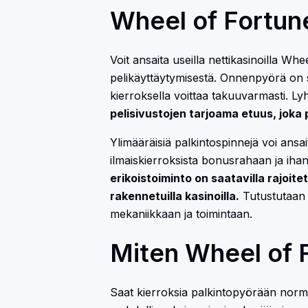
Wheel of Fortune
Voit ansaita useilla nettikasinoilla Wh
pelikäyttäytymisestä. Onnenpyörä on si
kierroksella voittaa takuuvarmasti. Lyh
pelisivustojen tarjoama etuus, joka p
Ylimääräisiä palkintospinnejä voi ansai
ilmaiskierroksista bonusrahaan ja ihan
erikoistoiminto on saatavilla rajoitetu
rakennetuilla kasinoilla.
Tutustutaan 
mekaniikkaan ja toimintaan.
Miten Wheel of F
Saat kierroksia palkintopyörään norma