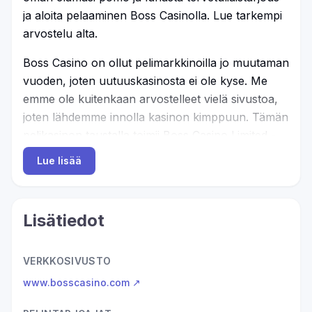
ja aloita pelaaminen Boss Casinolla. Lue tarkempi
arvostelu alta.
Boss Casino on ollut pelimarkkinoilla jo muutaman
vuoden, joten uutuuskasinosta ei ole kyse. Me
emme ole kuitenkaan arvostelleet vielä sivustoa,
joten lähdemme innolla kasinon kimppuun. Tämän
pelikasinon taustalla toimii Boss Casino Limited -
yritys, jonka ainut brändi lippulaivakasino on.
Lue lisää
Lisätiedot
Boss Casino bonus ja
VERKKOSIVUSTO
ilmaiskierrokset
www.bosscasino.com ↗