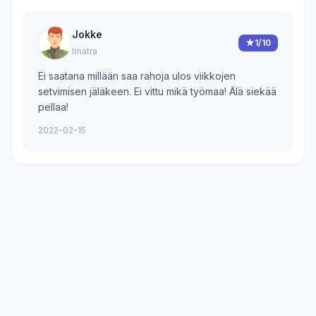
Pelikasinolta löytyy lisäksi Wheel of Fortune -
Jokke
onnenpyörä, jota voi käydä pyöräyttämässä joka
★
1/10
Imatra
päivä. Onnenpyörästä voi voittaa ilmaiskierroksia,
Ei saatana millään saa rahoja ulos viikkojen
käteistä ja bonusrahaa. Pyöräytyksen voit saada,
setvimisen jäläkeen. Ei vittu mikä työmaa! Älä siekää
kun olet pelannut missä tahansa kolikkopelissä
pellaa!
vähintään 100 pyöräytystä. Tarkempiin ehtoihin
2022-02-15
kannattaa vielä tutustua tarkemmin.
Boss Casino Kokemuksia
Boss Casinon ulkoasu on hyvin värikäs, sekä jo
etusivulta lähtien on tuotu esille, että tällä
kasinolla tärkeintä on pelit ja pelaajille suunnatut
tarjoukset eikä mitkään ylimääräiset turhuudet.
Pelikasinon värityksen lisäksi sivustolle on tuotu
seikkailemaan värikkäät pelifiguurit. Sivusto on