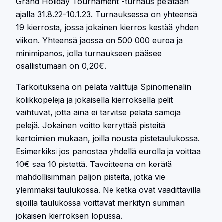
Grand Holiday Tournament -turnaus pelataan
ajalla 31.8.22-10.1.23. Turnauksessa on yhteensä
19 kierrosta, jossa jokainen kierros kestää yhden
viikon. Yhteensä jaossa on 500 000 euroa ja
minimipanos, jolla turnaukseen pääsee
osallistumaan on 0,20€.
Tarkoituksena on pelata valittuja Spinomenalin
kolikkopelejä ja jokaisella kierroksella pelit
vaihtuvat, jotta aina ei tarvitse pelata samoja
pelejä. Jokainen voitto kerryttää pisteitä
kertoimien mukaan, joilla nousta pistetaulukossa.
Esimerkiksi jos panostaa yhdellä eurolla ja voittaa
10€ saa 10 pistettä. Tavoitteena on kerätä
mahdollisimman paljon pisteitä, jotka vie
ylemmäksi taulukossa. Ne ketkä ovat vaadittavilla
sijoilla taulukossa voittavat merkityn summan
jokaisen kierroksen lopussa.