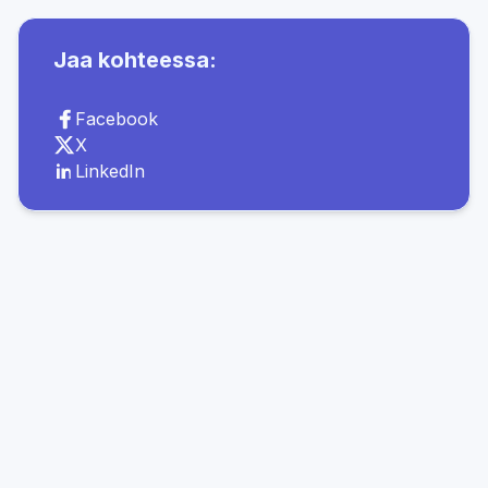
Jaa kohteessa:
Facebook
X
LinkedIn