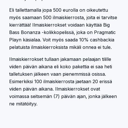
Eli tallettamalla jopa 500 eurolla on oikeutettu
myös saamaan 500 ilmaiskierrosta, joita ei tarvitse
kierrättää! Ilmaiskierrokset voidaan käyttää Big
Bass Bonanza -kolikkopelissä, joka on Pragmatic
Playn käsialaa. Voit myös saada 10% cashbackia
pelatuista ilmaiskierroksista mikäli onnea ei tule.
Ilmaiskierrokset tullaan jakamaan pelaajan tilille
viiden päivän aikana eli koko pakettia ei saa heti
talletuksen jälkeen vaan pienemmissä osissa.
Esimerkiksi 100 ilmaiskierrosta jaetaan 20 erissä
viiden päivän aikana. Ilmaiskierrokset ovat
voimassa seitsemän (7) päivän ajan, jonka jälkeen
ne mitätöityy.