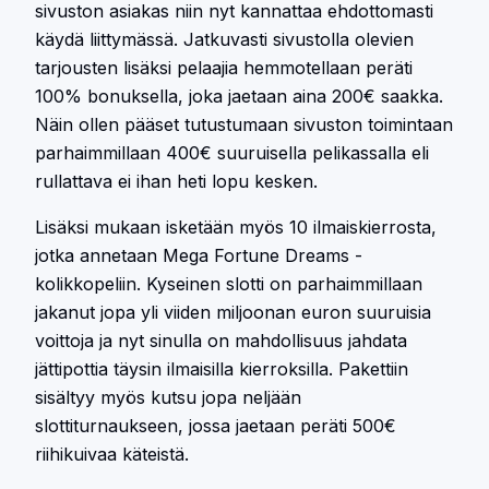
sivuston asiakas niin nyt kannattaa ehdottomasti
käydä liittymässä. Jatkuvasti sivustolla olevien
tarjousten lisäksi pelaajia hemmotellaan peräti
100% bonuksella, joka jaetaan aina 200€ saakka.
Näin ollen pääset tutustumaan sivuston toimintaan
parhaimmillaan 400€ suuruisella pelikassalla eli
rullattava ei ihan heti lopu kesken.
Lisäksi mukaan isketään myös 10 ilmaiskierrosta,
jotka annetaan Mega Fortune Dreams -
kolikkopeliin. Kyseinen slotti on parhaimmillaan
jakanut jopa yli viiden miljoonan euron suuruisia
voittoja ja nyt sinulla on mahdollisuus jahdata
jättipottia täysin ilmaisilla kierroksilla. Pakettiin
sisältyy myös kutsu jopa neljään
slottiturnaukseen, jossa jaetaan peräti 500€
riihikuivaa käteistä.