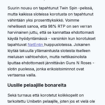
Suurin nousu on tapahtunut Twin Spin -pelissä,
mutta kaikissa sloteissa korotusta on tapahtunut
vähintään yksi prosenttiyksikkö. Voimme
rehellisesti sanoa, että 98% RTP on sen verran
harvinainen juttu, että se kannattaa ehdottomasti
käydä hyödyntämässä - varsinkin kun korotukset
tapahtuvat
NetEntin
huippusloteissa. Jokainen
löytää takuulla yllämainituista sloteista itselleen
mieluisan vaihtoehdon, mutta nettikasinolista
liputtaa ehdottomasti jännittävän Guns N Roses -
slotin puolessa, jonka erikoistoiminnot ovat
vertaansa vailla.
Uusille pelaajille bonareita
Sekä turnaus että korotetut kolikkopelit on
tarkoitettu Unibetin pelaajille, joten jos et vielä ole