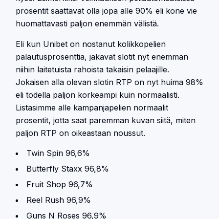
prosentit saattavat olla jopa alle 90% eli kone vie
huomattavasti paljon enemmän välistä.
Eli kun Unibet on nostanut kolikkopelien
palautusprosenttia, jakavat slotit nyt enemmän
niihin laitetuista rahoista takaisin pelaajille.
Jokaisen alla olevan slotin RTP on nyt huima 98%
eli todella paljon korkeampi kuin normaalisti.
Listasimme alle kampanjapelien normaalit
prosentit, jotta saat paremman kuvan siitä, miten
paljon RTP on oikeastaan noussut.
Twin Spin 96,6%
Butterfly Staxx 96,8%
Fruit Shop 96,7%
Reel Rush 96,9%
Guns N Roses 96,9%