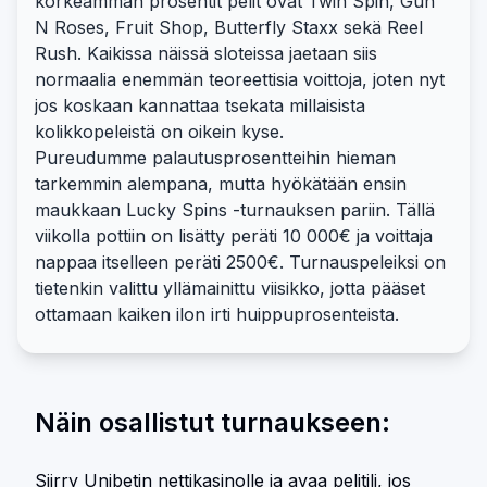
korkeamman prosentit pelit ovat Twin Spin, Gun
N Roses, Fruit Shop, Butterfly Staxx sekä Reel
Rush. Kaikissa näissä sloteissa jaetaan siis
normaalia enemmän teoreettisia voittoja, joten nyt
jos koskaan kannattaa tsekata millaisista
kolikkopeleistä on oikein kyse.
Pureudumme palautusprosentteihin hieman
tarkemmin alempana, mutta hyökätään ensin
maukkaan Lucky Spins -turnauksen pariin. Tällä
viikolla pottiin on lisätty peräti 10 000€ ja voittaja
nappaa itselleen peräti 2500€. Turnauspeleiksi on
tietenkin valittu yllämainittu viisikko, jotta pääset
ottamaan kaiken ilon irti huippuprosenteista.
Näin osallistut turnaukseen:
Siirry Unibetin nettikasinolle ja avaa pelitili, jos