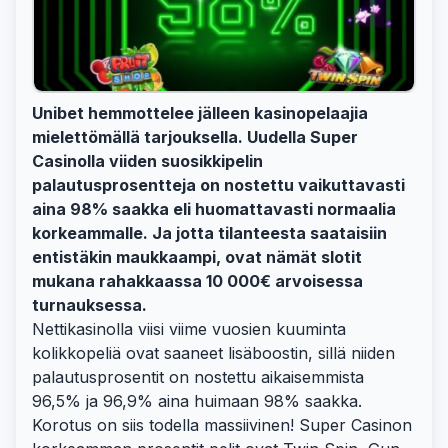
Unibet hemmottelee jälleen kasinopelaajia
mielettömällä tarjouksella. Uudella Super
Casinolla viiden suosikkipelin
palautusprosentteja on nostettu vaikuttavasti
aina 98% saakka eli huomattavasti normaalia
korkeammalle. Ja jotta tilanteesta saataisiin
entistäkin maukkaampi, ovat nämät slotit
mukana rahakkaassa 10 000€ arvoisessa
turnauksessa.
Nettikasinolla viisi viime vuosien kuuminta
kolikkopeliä ovat saaneet lisäboostin, sillä niiden
palautusprosentit on nostettu aikaisemmista
96,5% ja 96,9% aina huimaan 98% saakka.
Korotus on siis todella massiivinen! Super Casinon