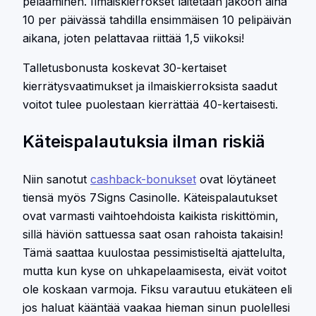
pelaaminen. Ilmaiskierrokset laitetaan jakoon aina
10 per päivässä tahdilla ensimmäisen 10 pelipäivän
aikana, joten pelattavaa riittää 1,5 viikoksi!
Talletusbonusta koskevat 30-kertaiset
kierrätysvaatimukset ja ilmaiskierroksista saadut
voitot tulee puolestaan kierrättää 40-kertaisesti.
Käteispalautuksia ilman riskiä
Niin sanotut
cashback-bonukset
ovat löytäneet
tiensä myös 7Signs Casinolle. Käteispalautukset
ovat varmasti vaihtoehdoista kaikista riskittömin,
sillä häviön sattuessa saat osan rahoista takaisin!
Tämä saattaa kuulostaa pessimistiseltä ajattelulta,
mutta kun kyse on uhkapelaamisesta, eivät voitot
ole koskaan varmoja. Fiksu varautuu etukäteen eli
jos haluat kääntää vaakaa hieman sinun puolellesi