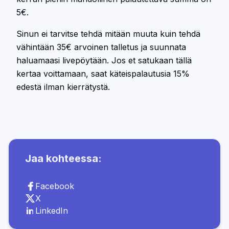
5€.
Sinun ei tarvitse tehdä mitään muuta kuin tehdä
vähintään 35€ arvoinen talletus ja suunnata
haluamaasi livepöytään. Jos et satukaan tällä
kertaa voittamaan, saat käteispalautusia 15%
edestä ilman kierrätystä.
Jaa kohteessa:
Facebook
X
LinkedIn