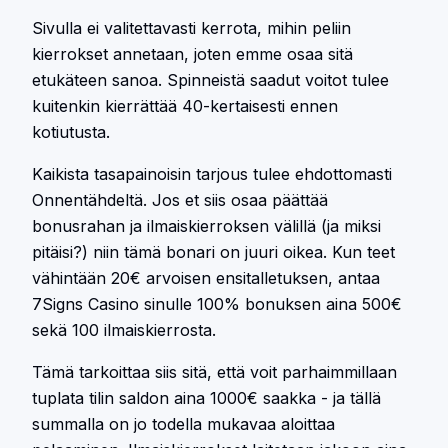
Sivulla ei valitettavasti kerrota, mihin peliin
kierrokset annetaan, joten emme osaa sitä
etukäteen sanoa. Spinneistä saadut voitot tulee
kuitenkin kierrättää 40-kertaisesti ennen
kotiutusta.
Kaikista tasapainoisin tarjous tulee ehdottomasti
Onnentähdeltä. Jos et siis osaa päättää
bonusrahan ja ilmaiskierroksen välillä (ja miksi
pitäisi?) niin tämä bonari on juuri oikea. Kun teet
vähintään 20€ arvoisen ensitalletuksen, antaa
7Signs Casino sinulle 100% bonuksen aina 500€
sekä 100 ilmaiskierrosta.
Tämä tarkoittaa siis sitä, että voit parhaimmillaan
tuplata tilin saldon aina 1000€ saakka - ja tällä
summalla on jo todella mukavaa aloittaa