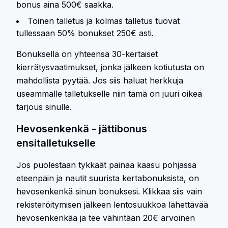
bonus aina 500€ saakka.
Toinen talletus ja kolmas talletus tuovat
tullessaan 50% bonukset 250€ asti.
Bonuksella on yhteensä 30-kertaiset
kierrätysvaatimukset, jonka jälkeen kotiutusta on
mahdollista pyytää. Jos siis haluat herkkuja
useammalle talletukselle niin tämä on juuri oikea
tarjous sinulle.
Hevosenkenkä - jättibonus
ensitalletukselle
Jos puolestaan tykkäät painaa kaasu pohjassa
eteenpäin ja nautit suurista kertabonuksista, on
hevosenkenkä sinun bonuksesi. Klikkaa siis vain
rekisteröitymisen jälkeen lentosuukkoa lähettävää
hevosenkenkää ja tee vähintään 20€ arvoinen