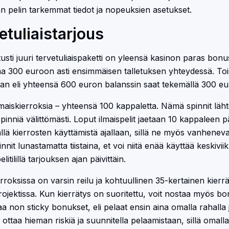
vän pelin tarkemmat tiedot ja nopeuksien asetukset.
etuliaistarjous
tusti juuri tervetuliaispaketti on yleensä kasinon paras bon
na 300 euroon asti ensimmäisen talletuksen yhteydessä. Tois
man eli yhteensä 600 euron balanssin saat tekemällä 300 eu
ilmaiskierroksia – yhteensä 100 kappaletta. Nämä spinnit lä
spinniä välittömästi. Loput ilmaispelit jaetaan 10 kappaleen p
mällä kierrosten käyttämistä ajallaan, sillä ne myös vanheneva
nnit lunastamatta tiistaina, et voi niitä enää käyttää keskivii
itilillä tarjouksen ajan päivittäin.
rroksissa on varsin reilu ja kohtuullinen 35-kertainen kierr
jektissa. Kun kierrätys on suoritettu, voit nostaa myös bonuk
oaa non sticky bonukset, eli pelaat ensin aina omalla rahall
ottaa hieman riskiä ja suunnitella pelaamistaan, sillä omalla