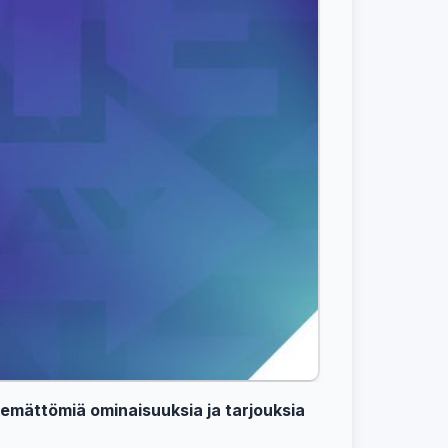
kemättömiä ominaisuuksia ja tarjouksia