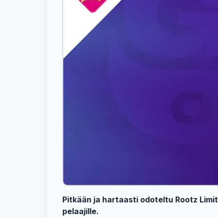
Pitkään ja hartaasti odoteltu Rootz Lim
pelaajille.