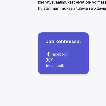
kierrätysvaatimukset eivät ole voimassa
hylätä ilman mukaan tulevia rajoittavia
Jaa kohteessa:
Facebook
X
LinkedIn