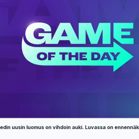
itedin uusin luomus on vihdoin auki. Luvassa on ennennä