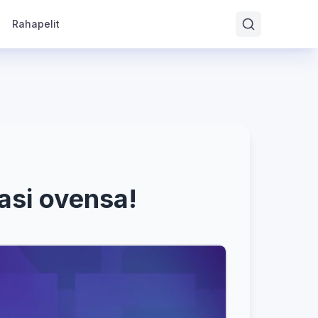
Rahapelit
asi ovensa!