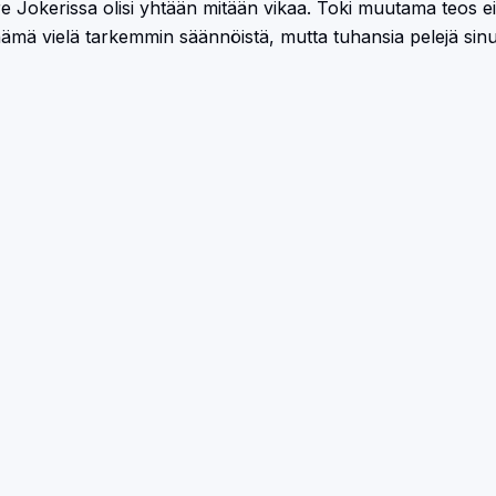
ä Fire Jokerissa olisi yhtään mitään vikaa. Toki muutama teos 
 nämä vielä tarkemmin säännöistä, mutta tuhansia pelejä sinul