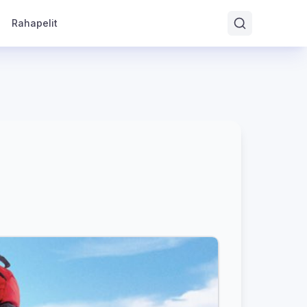
Rahapelit