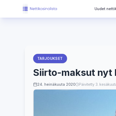
Uudet netti
TARJOUKSET
Siirto-maksut nyt 
24. heinäkuuta 2020
Päivitetty 3. kesäkuu