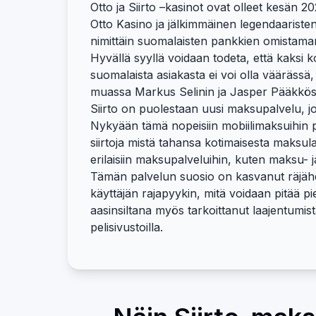
Otto ja Siirto –kasinot ovat olleet kesän 
Otto Kasino ja jälkimmäinen legendaaristen
nimittäin suomalaisten pankkien omistaman 
Hyvällä syyllä voidaan todeta, että kaksi k
suomalaista asiakasta ei voi olla väärässä
muassa Markus Selinin ja Jasper Pääkkös
Siirto on puolestaan uusi maksupalvelu, 
Nykyään tämä nopeisiin mobiilimaksuihin pe
siirtoja mistä tahansa kotimaisesta maksul
erilaisiin maksupalveluihin, kuten maksu- j
Tämän palvelun suosio on kasvanut räjähdy
käyttäjän rajapyykin, mitä voidaan pitää 
aasinsiltana myös tarkoittanut laajentumist
pelisivustoilla.