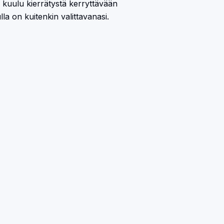
ei kuulu kierrätystä kerryttävään
la on kuitenkin valittavanasi.