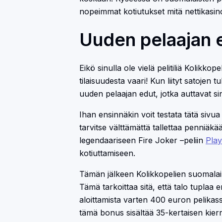
nopeimmat kotiutukset mitä nettikasino
Uuden pelaajan e
Eikö sinulla ole vielä pelitiliä Kolikk
tilaisuudesta vaari! Kun liityt satoje
uuden pelaajan edut, jotka auttavat si
Ihan ensinnäkin voit testata tätä sivua j
tarvitse välttämättä tallettaa penniäk
legendaariseen Fire Joker –peliin
Play
kotiuttamiseen.
Tämän jälkeen Kolikkopelien suomalaine
Tämä tarkoittaa sitä, että talo tuplaa 
aloittamista varten 400 euron pelikas
tämä bonus sisältää 35-kertaisen kierrä