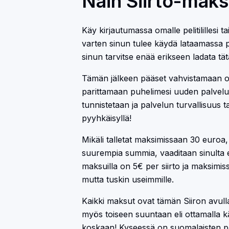
Näin Siirto-maks
Käy kirjautumassa omalle pelitilillesi t
varten sinun tulee käydä lataamassa pu
sinun tarvitse enää erikseen ladata tät
Tämän jälkeen pääset vahvistamaan oma
parittamaan puhelimesi uuden palvelun
tunnistetaan ja palvelun turvallisuus 
pyyhkäisyllä!
Mikäli talletat maksimissaan 30 euroa,
suurempia summia, vaaditaan sinulta e
maksuilla on 5€ per siirto ja maksimiss
mutta tuskin useimmille.
Kaikki maksut ovat tämän Siiron avulla 
myös toiseen suuntaan eli ottamalla k
koskaan! Kyseessä on suomalaisten pa