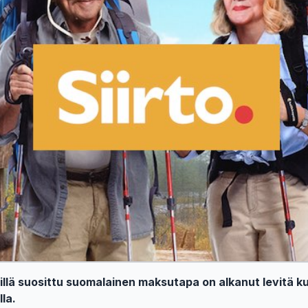
sillä suosittu suomalainen maksutapa on alkanut levitä kul
la.