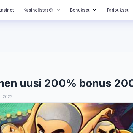
kasinot
Kasinolistat 🎲
Bonukset
Tarjoukset
Kaikki nettikasinot
Cashback-bonukset
Pikakasinot
Casinobonukset 2026
Suomalaiset nettikasinot
Ilmaiskierroksia ilman talletusta
2026
Viron nettikasinot
Ilmaista pelirahaa
Non Sticky Bonukset
inen uusi 200% bonus 200
ta 2022