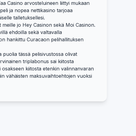
aa Casino arvosteluineen liittyi mukaan
li ja nopea nettikasino tarjoaa
lle talletuksellesi.
 meille jo
Hey Casinon
sekä
Moi Casinon
.
llä ehdoilla sekä valtavalla
n on hankittu Curacaon pelihallituksen
a puolia tässä pelisivustossa olivat
vinainen triplabonus sai kiitosta
ai osakseen kiitosta etenkin valinnanvaran
aariin vähäisten maksuvaihtoehtojen vuoksi