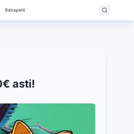
Rahapelit
€ asti!