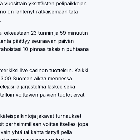
vuosittain yksittäisten pelipaikkojen
asino on lähtenyt ratkaisemaan tätä
.
ai oikeastaan 23 tunnin ja 59 minuutin
skenta päättyy seuraavan päivän
t rahoistasi 10 pinnaa takaisin puhtaana
rkiksi live casinon tuotteisiin. Kaikki
llo 13:00 Suomen aikaa mennessä
lejäsi ja järjestelmä laskee sekä
ällöin voittavien päivien tuotot eivät
käteispalkintoja jakavat turnaukset
it parhaimmillaan voittaa itsellesi jopa
in yhtä tai kahta tiettyä peliä