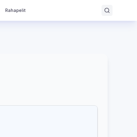
Rahapelit
!