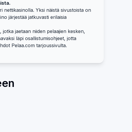
ista.
ettikasinolla. Yksi näistä sivustoista on
no järjestää jatkuvasti erilaisia
, jotka jaetaan niiden pelaajien kesken,
aksi läpi osallistumisohjeet, jotta
ehdot Pelaa.com tarjoussivulta.
een