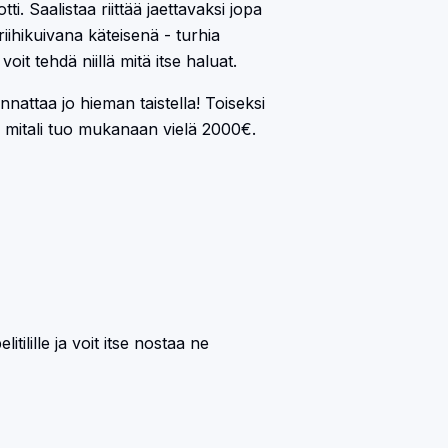
. Saalistaa riittää jaettavaksi jopa
iihikuivana käteisenä - turhia
voit tehdä niillä mitä itse haluat.
nattaa jo hieman taistella! Toiseksi
n mitali tuo mukanaan vielä 2000€.
ilille ja voit itse nostaa ne