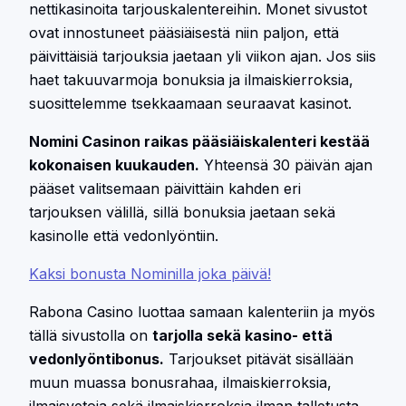
nettikasinoita tarjouskalentereihin. Monet sivustot
ovat innostuneet pääsiäisestä niin paljon, että
päivittäisiä tarjouksia jaetaan yli viikon ajan. Jos siis
haet takuuvarmoja bonuksia ja ilmaiskierroksia,
suosittelemme tsekkaamaan seuraavat kasinot.
Nomini Casinon raikas pääsiäiskalenteri kestää
kokonaisen kuukauden.
Yhteensä 30 päivän ajan
pääset valitsemaan päivittäin kahden eri
tarjouksen välillä, sillä bonuksia jaetaan sekä
kasinolle että vedonlyöntiin.
Kaksi bonusta Nominilla joka päivä!
Rabona Casino luottaa samaan kalenteriin ja myös
tällä sivustolla on
tarjolla sekä kasino- että
vedonlyöntibonus.
Tarjoukset pitävät sisällään
muun muassa bonusrahaa, ilmaiskierroksia,
ilmaisvetoja sekä ilmaiskierroksia ilman talletusta.