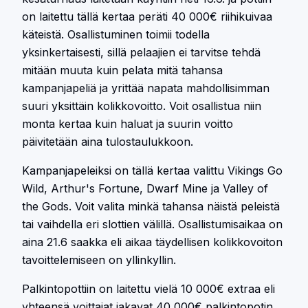
on laitettu tällä kertaa peräti 40 000€ riihikuivaa
käteistä. Osallistuminen toimii todella
yksinkertaisesti, sillä pelaajien ei tarvitse tehdä
mitään muuta kuin pelata mitä tahansa
kampanjapeliä ja yrittää napata mahdollisimman
suuri yksittäin kolikkovoitto. Voit osallistua niin
monta kertaa kuin haluat ja suurin voitto
päivitetään aina tulostaulukkoon.
Kampanjapeleiksi on tällä kertaa valittu Vikings Go
Wild, Arthur's Fortune, Dwarf Mine ja Valley of
the Gods. Voit valita minkä tahansa näistä peleistä
tai vaihdella eri slottien välillä. Osallistumisaikaa on
aina 21.6 saakka eli aikaa täydellisen kolikkovoiton
tavoittelemiseen on yllinkyllin.
Palkintopottiin on laitettu vielä 10 000€ extraa eli
yhteensä voittajat jakavat 40 000€ palkintopotin.