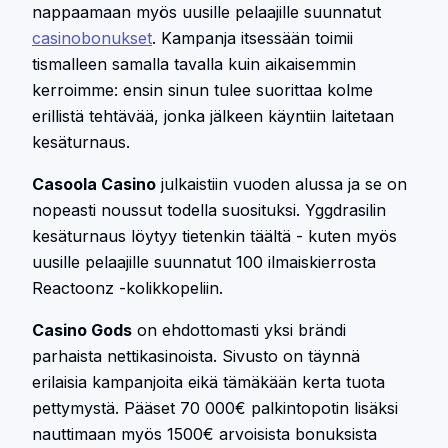
nappaamaan myös uusille pelaajille suunnatut
casinobonukset
. Kampanja itsessään toimii
tismalleen samalla tavalla kuin aikaisemmin
kerroimme: ensin sinun tulee suorittaa kolme
erillistä tehtävää, jonka jälkeen käyntiin laitetaan
kesäturnaus.
Casoola Casino
julkaistiin vuoden alussa ja se on
nopeasti noussut todella suosituksi. Yggdrasilin
kesäturnaus löytyy tietenkin täältä - kuten myös
uusille pelaajille suunnatut 100 ilmaiskierrosta
Reactoonz -kolikkopeliin.
Casino Gods
on ehdottomasti yksi brändi
parhaista nettikasinoista. Sivusto on täynnä
erilaisia kampanjoita eikä tämäkään kerta tuota
pettymystä. Pääset 70 000€ palkintopotin lisäksi
nauttimaan myös 1500€ arvoisista bonuksista