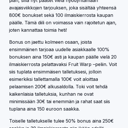
pian, sillä nyt pääset vielä hyödyntämään
avajaisviikkojen tarjouksen, joka sisältää yhteensä
800€ bonukset sekä 100 ilmaiskierrosta kaupan
päälle. Tämä diili on voimassa vain rajoitetun ajan,
joten kannattaa toimia heti!
Bonus on jaettu kolmeen osaan, joista
ensimmäinen tarjoaa uudelle asiakkaalle 100%
bonuksen aina 150€ asti ja kaupan päälle vielä 20
ilmaiskierrosta pelattavaksi Fruit Warp –peliin. Voit
siis tuplata ensimmäisen talletuksesi, jolloin
esimerkiksi tallettamalla 100€ voit aloittaa
pelaamisen 200€ alkusaldolla. Toki voit tehdä
kaikenlaisia talletuksia, kunhan ne ovat
minimissään 30€ tai enemmän ja rahat saat siis
tuplana aina 150 euroon saakka.
Toiselle talletukselle tulee 50% bonus aina 250€