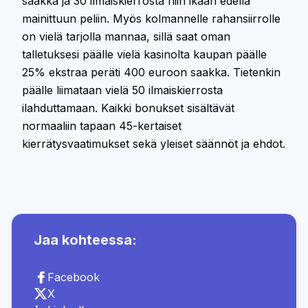
saakka ja 30 ilmaiskierrosta niin ikään edellä
mainittuun peliin. Myös kolmannelle rahansiirrolle
on vielä tarjolla mannaa, sillä saat oman
talletuksesi päälle vielä kasinolta kaupan päälle
25% ekstraa peräti 400 euroon saakka. Tietenkin
päälle liimataan vielä 50 ilmaiskierrosta
ilahduttamaan. Kaikki bonukset sisältävät
normaaliin tapaan 45-kertaiset
kierrätysvaatimukset sekä yleiset säännöt ja ehdot.
Jaa kohteessa:
Facebook
X