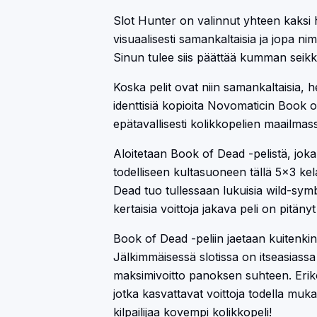
Slot Hunter on valinnut yhteen kaksi 
visuaalisesti samankaltaisia ja jopa n
Sinun tulee siis päättää kumman seikk
Koska pelit ovat niin samankaltaisia,
identtisiä kopioita Novomaticin Book of
epätavallisesti kolikkopelien maailmassa
Aloitetaan Book of Dead -pelistä, jok
todelliseen kultasuoneen tällä 5x3 kela
Dead tuo tullessaan lukuisia wild-sym
kertaisia voittoja jakava peli on pitäny
Book of Dead -peliin jaetaan kuitenkin
Jälkimmäisessä slotissa on itseasiass
maksimivoitto panoksen suhteen. Erikoi
jotka kasvattavat voittoja todella mu
kilpailijaa kovempi kolikkopeli!