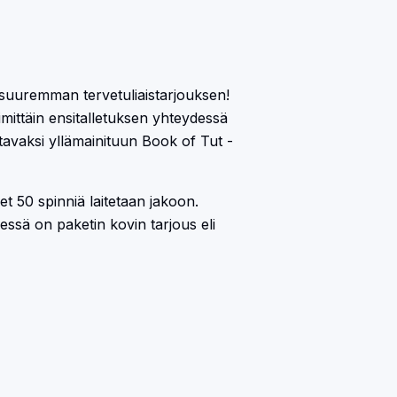
ia suuremman tervetuliaistarjouksen!
mittäin ensitalletuksen yhteydessä
avaksi yllämainituun Book of Tut -
t 50 spinniä laitetaan jakoon.
ssä on paketin kovin tarjous eli