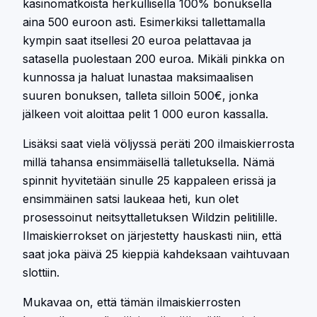
kasinomatkoista herkullisella 100% bonuksella
aina 500 euroon asti. Esimerkiksi tallettamalla
kympin saat itsellesi 20 euroa pelattavaa ja
satasella puolestaan 200 euroa. Mikäli pinkka on
kunnossa ja haluat lunastaa maksimaalisen
suuren bonuksen, talleta silloin 500€, jonka
jälkeen voit aloittaa pelit 1 000 euron kassalla.
Lisäksi saat vielä völjyssä peräti 200 ilmaiskierrosta
millä tahansa ensimmäisellä talletuksella. Nämä
spinnit hyvitetään sinulle 25 kappaleen erissä ja
ensimmäinen satsi laukeaa heti, kun olet
prosessoinut neitsyttalletuksen Wildzin pelitilille.
Ilmaiskierrokset on järjestetty hauskasti niin, että
saat joka päivä 25 kieppiä kahdeksaan vaihtuvaan
slottiin.
Mukavaa on, että tämän ilmaiskierrosten