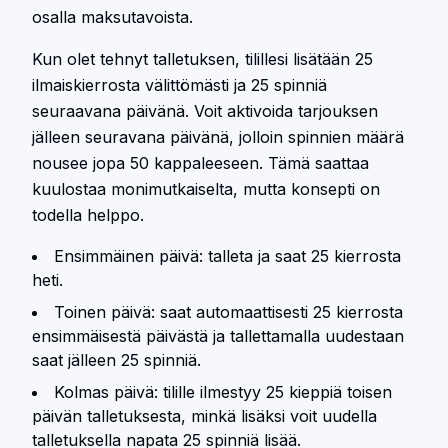
osalla maksutavoista.
Kun olet tehnyt talletuksen, tilillesi lisätään 25
ilmaiskierrosta välittömästi ja 25 spinniä
seuraavana päivänä. Voit aktivoida tarjouksen
jälleen seuravana päivänä, jolloin spinnien määrä
nousee jopa 50 kappaleeseen. Tämä saattaa
kuulostaa monimutkaiselta, mutta konsepti on
todella helppo.
Ensimmäinen päivä: talleta ja saat 25 kierrosta
heti.
Toinen päivä: saat automaattisesti 25 kierrosta
ensimmäisestä päivästä ja tallettamalla uudestaan
saat jälleen 25 spinniä.
Kolmas päivä: tilille ilmestyy 25 kieppiä toisen
päivän talletuksesta, minkä lisäksi voit uudella
talletuksella napata 25 spinniä lisää.