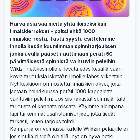
Harva asia saa meitä yhtä iloiseksi kuin
ilmaiskierrokset - paitsi ehkä 1000
ilmaiskierrosta. Tästä syystä esittelemme
innolla kesän kuumimman spinnitarjouksen,
jonka avulla pääset nauttimaan peräti 50
päivittäisestä spinnistä vaihtuviin peleihin.
Wildz -nettikasinolla
ei levätä edes kesällä vaan
kovia tarjouksia isketään ilmoille lähes viikoittain.
Nyt keskiöön on nostettu ilmaiskierrokset, joita
jaetaan heinäkuussa peräti 1000 kappaletta
vaihtuviin peleihin. Jos siis rakastat spinnejä, tätä
tarjousta ei kannata missata. Käymme alempana
läpi tarkemmat osallistumisohjeet, jotta tiedät
tarkasti, miten tarjous toimii.
Kampanja on voimassa kaikille Wildzin pelaajille eli
jos sinulla ei vielä ole tiliä, nyt on hyvä hetki