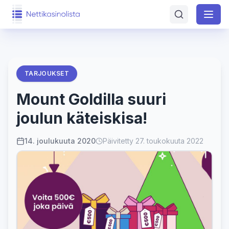
Uudet nettikasinot
Kasinolistat 🎲
TARJOUKSET
Kaikki nettikasinot
Bonukset
Mount Goldilla suuri
Pikakasinot
Cashback-bonukset
Tarjoukset
joulun käteiskisa!
Suomalaiset nettikasinot
Casinobonukset 2026
Rahapelit
Viron nettikasinot
Ilmaiskierroksia ilman talletusta 2026
14. joulukuuta 2020
Päivitetty 27. toukokuuta 2022
Ilmaista pelirahaa
Non Sticky Bonukset