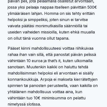
päivän peli, jota pelaamalla osallistut arvontaan,
jossa yksi pelaaja nappaa itselleen päivittäin 500€
ylimääräisen lahjan. Homma on siis tehty erittäin
helpoksi ja simppeliksi, joten sinun ei tarvitse
vaivata päätäsi monimutkaisilla säännöillä tai
useiden vaiheiden missioilla, kuten ehkä muualla
on ollut tänä vuonna ollut tapana.
Pääset kiinni mahdollisuuteesi voittaa riihikuivaa
rahaa ihan vain sillä, että panostat päivän pelissä
vähintään 10 euroa ja that’s it, kuten ulkomailla
sanotaan. Muutenkin kaikki on haluttu tehdä
mahdollisimman helpoksi eli arvontaan ei sisälly
konnankoukkuja. Arpoja ei makseta kierrätettyjen
spinnien tai panosten perusteella, vaan kaikilla on
yhtäläinen mahdollisuus voittaa aina, kun
vähintään tuo 10€ minimisumma on pelattu
nimetyssä slotissa.