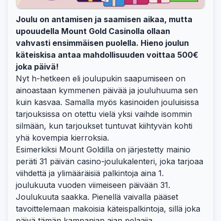
Joulu on antamisen ja saamisen aikaa, mutta
upouudella Mount Gold Casinolla ollaan
vahvasti ensimmäisen puolella. Hieno joulun
käteiskisa antaa mahdollisuuden voittaa 500€
joka päivä!
Nyt h-hetkeen eli joulupukin saapumiseen on
ainoastaan kymmenen päivää ja jouluhuuma sen
kuin kasvaa. Samalla myös kasinoiden jouluisissa
tarjouksissa on otettu vielä yksi vaihde isommin
silmään, kun tarjoukset tuntuvat kiihtyvän kohti
yhä kovempia kierroksia.
Esimerkiksi Mount Goldilla on järjestetty mainio
peräti 31 päivän casino-joulukalenteri, joka tarjoaa
viihdettä ja ylimääräisiä palkintoja aina 1.
joulukuuta vuoden viimeiseen päivään 31.
Joulukuuta saakka. Pienellä vaivalla pääset
tavoittelemaan makoisia käteispalkintoja, sillä joka
päivä tämän kampanjan ajan pelaajia