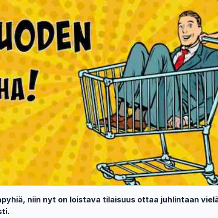
pyhiä, niin nyt on loistava tilaisuus ottaa juhlintaan vi
ti.