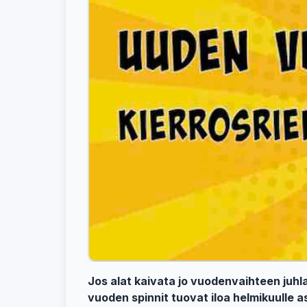
Jos alat kaivata jo vuodenvaihteen juhla
vuoden spinnit tuovat iloa helmikuulle as