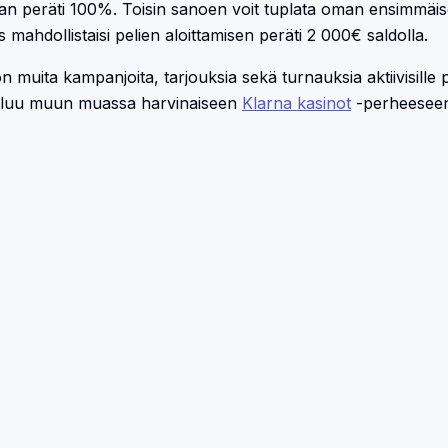
n peräti 100%. Toisin sanoen voit tuplata oman ensimmäisen 
s mahdollistaisi pelien aloittamisen peräti 2 000€ saldolla.
on muita kampanjoita, tarjouksia sekä turnauksia aktiivisille
kuuluu muun muassa harvinaiseen
Klarna kasinot
-perheesee