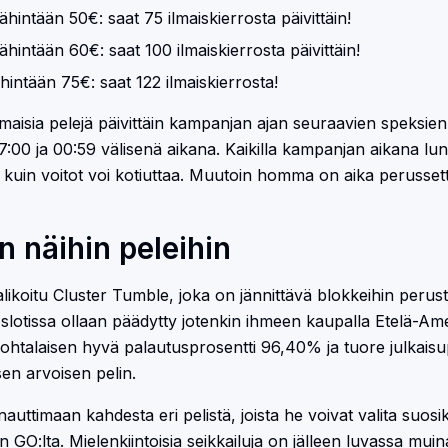
vähintään 50€: saat 75 ilmaiskierrosta päivittäin!
vähintään 60€: saat 100 ilmaiskierrosta päivittäin!
ähintään 75€: saat 122 ilmaiskierrosta!
ilmaisia pelejä päivittäin kampanjan ajan seuraavien speksie
00 ja 00:59 välisenä aikana. Kaikilla kampanjan aikana lunas
uin voitot voi kotiuttaa. Muutoin homma on aika perussettiä
n näihin peleihin
likoitu Cluster Tumble, joka on jännittävä blokkeihin perust
slotissa ollaan päädytty jotenkin ihmeen kaupalla Etelä-Ame
n kohtalaisen hyvä palautusprosentti 96,40% ja tuore julkai
en arvoisen pelin.
auttimaan kahdesta eri pelistä, joista he voivat valita suo
’n GO:lta. Mielenkiintoisia seikkailuja on jälleen luvassa mu