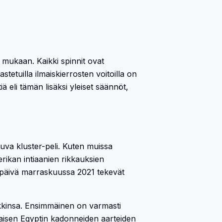
n mukaan. Kaikki spinnit ovat
tetuilla ilmaiskierrosten voitoilla on
 eli tämän lisäksi yleiset säännöt,
uva kluster-peli. Kuten muissa
rikan intiaanien rikkauksien
supäivä marraskuussa 2021 tekevät
sikkinsa. Ensimmäinen on varmasti
inaisen Egyptin kadonneiden aarteiden