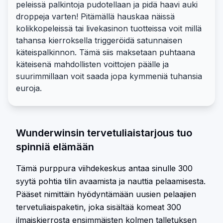
peleissä palkintoja pudotellaan ja pidä haavi auki
droppeja varten! Pitämällä hauskaa näissä
kolikkopeleissä tai livekasinon tuotteissa voit millä
tahansa kierroksella triggeröidä satunnaisen
käteispalkinnon. Tämä siis maksetaan puhtaana
käteisenä mahdollisten voittojen päälle ja
suurimmillaan voit saada jopa kymmeniä tuhansia
euroja.
Wunderwinsin tervetuliaistarjous tuo
spinniä elämään
Tämä purppura viihdekeskus antaa sinulle 300
syytä pohtia tilin avaamista ja nauttia pelaamisesta.
Pääset nimittäin hyödyntämään uusien pelaajien
tervetuliaispaketin, joka sisältää komeat 300
ilmaiskierrosta ensimmäisten kolmen talletuksen