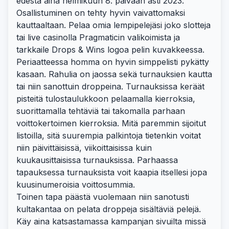
edestä aina helmikuun 8. päivään asti 2023.
Osallistuminen on tehty hyvin vaivattomaksi
kauttaaltaan. Pelaa omia lempipelejäsi joko slotteja
tai live casinolla Pragmaticin valikoimista ja
tarkkaile Drops & Wins logoa pelin kuvakkeessa.
Periaatteessa homma on hyvin simppelisti pykätty
kasaan. Rahulia on jaossa sekä turnauksien kautta
tai niin sanottuin droppeina. Turnauksissa keräät
pisteitä tulostaulukkoon pelaamalla kierroksia,
suorittamalla tehtäviä tai takomalla parhaan
voittokertoimen kierroksia. Mitä paremmin sijoitut
listoilla, sitä suurempia palkintoja tietenkin voitat
niin päivittäisissä, viikoittaisissa kuin
kuukausittaisissa turnauksissa. Parhaassa
tapauksessa turnauksista voit kaapia itsellesi jopa
kuusinumeroisia voittosummia.
Toinen tapa päästä vuolemaan niin sanotusti
kultakantaa on pelata droppeja sisältäviä pelejä.
Käy aina katsastamassa kampanjan sivuilta missä