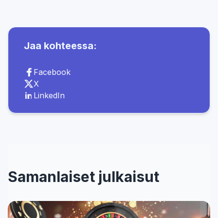
Jaa kohteessa:
Facebook
X
LinkedIn
Samanlaiset julkaisut