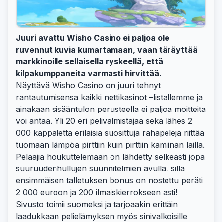
Juuri avattu
Wisho Casino
ei paljoa ole
ruvennut kuvia kumartamaan, vaan täräyttää
markkinoille sellaisella ryskeellä, että
kilpakumppaneita varmasti hirvittää.
Näyttävä Wisho Casino on juuri tehnyt
rantautumisensa
kaikki nettikasinot
–listallemme ja
ainakaan sisääntulon perusteella ei paljoa moitteita
voi antaa. Yli 20 eri pelivalmistajaa sekä lähes 2
000 kappaletta erilaisia suosittuja rahapelejä riittää
tuomaan lämpöä pirttiin kuin pirttiin kamiinan lailla.
Pelaajia houkuttelemaan on lähdetty selkeästi jopa
suuruudenhullujen suunnitelmien avulla, sillä
ensimmäisen talletuksen bonus on nostettu peräti
2 000 euroon ja 200 ilmaiskierrokseen asti!
Sivusto toimii suomeksi ja tarjoaakin erittäin
laadukkaan pelielämyksen myös sinivalkoisille