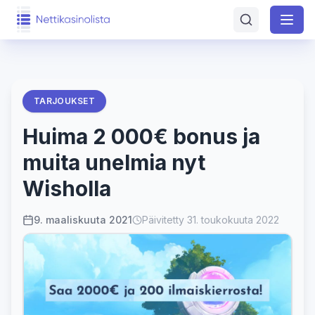
Uudet nettikasinot
Kasinolistat 🎲
TARJOUKSET
Kaikki nettikasinot
Bonukset
Huima 2 000€ bonus ja
Pikakasinot
Cashback-bonukset
Tarjoukset
muita unelmia nyt
Suomalaiset nettikasinot
Casinobonukset 2026
Rahapelit
Wisholla
Viron nettikasinot
Ilmaiskierroksia ilman talletusta 2026
Ilmaista pelirahaa
9. maaliskuuta 2021
Päivitetty 31. toukokuuta 2022
Non Sticky Bonukset