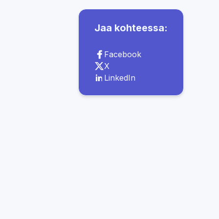
Jaa kohteessa:
Facebook
X
LinkedIn