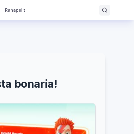
Rahapelit
ta bonaria!