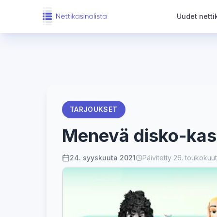
Uudet netti
TARJOUKSET
Menevä disko-kasin
24. syyskuuta 2021
Päivitetty 26. toukokuu