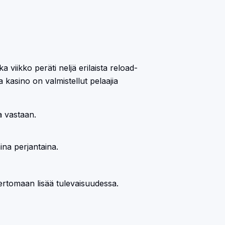
 viikko peräti neljä erilaista reload-
 kasino on valmistellut pelaajia
a vastaan.
na perjantaina.
kertomaan lisää tulevaisuudessa.