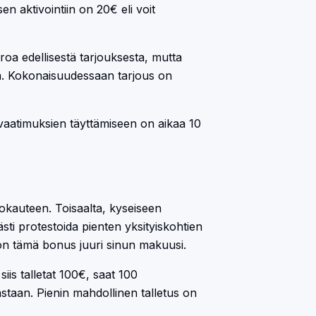
 aktivointiin on 20€ eli voit
roa edellisestä tarjouksesta, mutta
sä. Kokonaisuudessaan tarjous on
svaatimuksien täyttämiseen on aikaa 10
kokauteen. Toisaalta, kyseiseen
ti protestoida pienten yksityiskohtien
 on tämä bonus juuri sinun makuusi.
iis talletat 100€, saat 100
astaan. Pienin mahdollinen talletus on