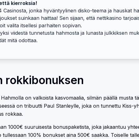
ttä kierroksia!
 Casinosta
, jonka hyväntyylinen disko-teema ja hauskat ha
joukset suinkaan haittaa! Sen sijaan, että nettikasino tarjoa
oit valita itsellesi parhaiten sopivan.
itse yksi viidestä tunnetusta hahmosta ja lunasta julkkikse
edät mitä odottaa.
n rokkibonuksen
. Hahmolla on valkoista kasvomaalia, silmän päällä musta t
eessä on tribuutti Paul Stanleylle, joka on tunnettu Kiss-yhty
s rokkaa.
aan 1000€ suuruisesta bonuspaketista, joka jakaantuu yhteen
tuo tullessaan 100% bonukset aina 500€ saakka. Toiselle tall