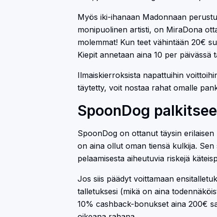
Myös iki-ihanaan Madonnaan perustuv
monipuolinen artisti, on MiraDona ott
molemmat! Kun teet vähintään 20€ suu
Kiepit annetaan aina 10 per päivässä t
Ilmaiskierroksista napattuihin voittoih
täytetty, voit nostaa rahat omalle pankki
SpoonDog palkitsee 
SpoonDog on ottanut täysin erilaisen 
on aina ollut oman tiensä kulkija. Sen
pelaamisesta aiheutuvia riskejä käteisp
Jos siis päädyt voittamaan ensitalletuk
talletuksesi (mikä on aina todennäköis
10% cashback-bonukset aina 200€ saak
oikeana rahana.