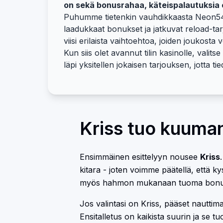
on sekä bonusrahaa, käteispalautuksia e
Puhumme tietenkin vauhdikkaasta
Neon54
laadukkaat bonukset ja jatkuvat reload-tar
viisi erilaista vaihtoehtoa, joiden joukosta v
Kun siis olet avannut tilin kasinolle, val
läpi yksitellen jokaisen tarjouksen, jotta ti
Kriss tuo kuuma
Ensimmäinen esittelyyn nousee
Kriss
kitara - joten voimme päätellä, että kys
myös hahmon mukanaan tuoma bonu
Jos valintasi on Kriss, pääset nauttim
Ensitalletus on kaikista suurin ja se 