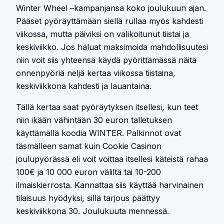
Winter Wheel –kampanjansa koko joulukuun ajan.
Pääset pyöräyttämään siellä rullaa myös kahdesti
viikossa, mutta päiviksi on valikoitunut tiistai ja
keskiviikko. Jos haluat maksimoida mahdollisuutesi
niin voit siis yhteensä käydä pyörittämässä näitä
onnenpyöriä neljä kertaa viikossa tiistaina,
keskiviikkona kahdesti ja lauantaina.
Tällä kertaa saat pyöräytyksen itsellesi, kun teet
niin ikään vähintään 30 euron talletuksen
käyttämällä koodia WINTER. Palkinnot ovat
täsmälleen samat kuin Cookie Casinon
joulupyörässä eli voit voittaa itsellesi käteistä rahaa
100€ ja 10 000 euron väliltä tai 10-200
ilmaiskierrosta. Kannattaa siis käyttää harvinainen
tilaisuus hyödyksi, sillä tarjous päättyy
keskiviikkona 30. Joulukuuta mennessä.