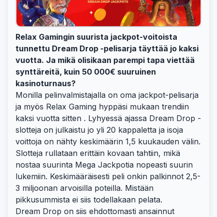
Relax Gamingin suurista jackpot-voitoista
tunnettu Dream Drop -pelisarja täyttää jo kaksi
vuotta. Ja mikä olisikaan parempi tapa viettää
synttäreitä, kuin 50 000€ suuruinen
kasinoturnaus?
Monilla pelinvalmistajalla on oma jackpot-pelisarja
ja myös
Relax Gaming hyppäsi mukaan trendiin
kaksi vuotta sitten
. Lyhyessä ajassa Dream Drop -
slotteja on julkaistu jo yli 20 kappaletta ja isoja
voittoja on nähty keskimäärin 1,5 kuukauden välin.
Slotteja rullataan erittäin kovaan tahtiin, mikä
nostaa suurinta Mega Jackpotia nopeasti suurin
lukemiin. Keskimääräisesti peli onkin palkinnot 2,5-
3 miljoonan arvoisilla poteilla. Mistään
pikkusummista ei siis todellakaan pelata.
Dream Drop on siis ehdottomasti ansainnut