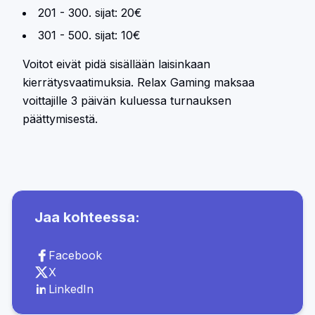
201 - 300. sijat: 20€
301 - 500. sijat: 10€
Voitot eivät pidä sisällään laisinkaan
kierrätysvaatimuksia. Relax Gaming maksaa
voittajille 3 päivän kuluessa turnauksen
päättymisestä.
Jaa kohteessa:
Facebook
X
LinkedIn