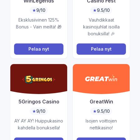
WinLegends
Casino Fest
★
9/10
★
9.5/10
Eksklusiivinen 125%
Vauhdikkaat
Bonus - Vain meiltä! 🎁
kasinojuhlat isoilla
bonuksilla! 🎉
Pelaa nyt
Pelaa nyt
5Gringos Casino
GreatWin
★
9/10
★
9.5/10
AY AY AY! Huippukasino
Isojen voittojen
kahdella bonuksella!
nettikasino!