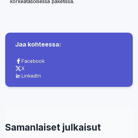
korkeatasoisessa paketissa.
Jaa kohteessa:
Facebook
X
LinkedIn
Samanlaiset julkaisut