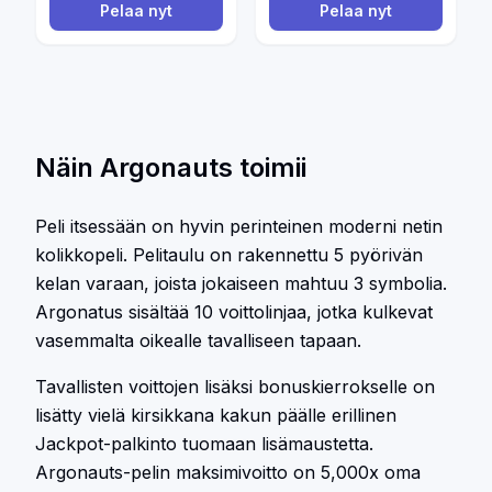
Pelaa nyt
Pelaa nyt
Näin Argonauts toimii
Peli itsessään on hyvin perinteinen moderni netin
kolikkopeli. Pelitaulu on rakennettu 5 pyörivän
kelan varaan, joista jokaiseen mahtuu 3 symbolia.
Argonatus sisältää 10 voittolinjaa, jotka kulkevat
vasemmalta oikealle tavalliseen tapaan.
Tavallisten voittojen lisäksi bonuskierrokselle on
lisätty vielä kirsikkana kakun päälle erillinen
Jackpot-palkinto tuomaan lisämaustetta.
Argonauts-pelin maksimivoitto on 5,000x oma