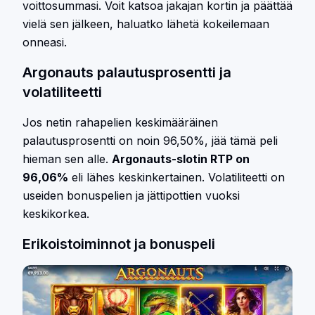
voittosummasi. Voit katsoa jakajan kortin ja päättää
vielä sen jälkeen, haluatko lähetä kokeilemaan
onneasi.
Argonauts palautusprosentti ja
volatiliteetti
Jos netin rahapelien keskimääräinen
palautusprosentti on noin 96,50%, jää tämä peli
hieman sen alle.
Argonauts-slotin RTP on
96,06%
eli lähes keskinkertainen. Volatiliteetti on
useiden bonuspelien ja jättipottien vuoksi
keskikorkea.
Erikoistoiminnot ja bonuspeli