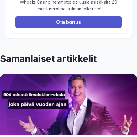
Wheelz Casino hemmottelee uusia asiakkaita 20
Esiin täytyy ehdottomasti nostaa yhteistyö David
ilmaiskierroksella ilman talletusta!
Hasselhoffin kanssa, joka nostaa Wheelz Casinon
välittömästi uudelle tasolle. Me tunnemme miehen
Ota bonus
tietenkin
Baywatch
sekä Ritari Ässän kautta ja on
hauska nähdä, miten suomalaisille tuttu tähti istuu
nettikasinoiden maailmaan. Sen voimme kuitenkin
luvata, että Hoff tuo mukanaan jännittäviä
Samanlaiset artikkelit
tarjouksia, joita Wheelz kutsuu ”Special
Hofferseiksi”. Pidämme jatkuvasti silmät auki ja
uutisoimme kaikista tulevista diileistä välittömästi.
Sen lisäksi, että Wheelz keksii jatkuvasti kreisejä
kampanjoita ja muita tarjouksia, keskittyy se myös
todella paljon palveluihin. Kasino ei voi olla hyvä,
jos perusasiat eivät ole kunnossa - ja Wheelz
tietää tämän. Tämän vuoksi kaikki toimii kuin
unelma aina suomalaisesta asiakaspalvelusta
nopeisiin rahansiirtoihin ja jättimäisestä