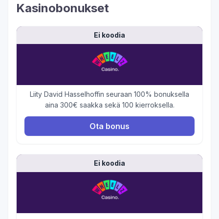
pyörä, josta pääset nauttimaan aina, kun onnistut
Kasinobonukset
täyttämään Progress Bar -mittarin. Palkintona
jaetaan kasoittain ilmaiskierroksia, jotka kannattaa
Ei koodia
ehdottomasti napata talteen!
Wheelz Casino Kokemuksia
Wheelz Casino jatkaa samalla kaavalla kuin
Liity David Hasselhoffin seuraan 100% bonuksella
sisarkasinonsa eli suunnittelussa on käytetty
aina 300€ saakka sekä 100 kierroksella.
reippaasti värejä, mutta yleisilme on silti erittäin
Ota bonus
selkeä. Kasinolle ei ole tungettu mitään turhaa
sälää ja sivulta toiselle navigointi sujuu ilman
mitään ongelmia. Valikosta löytyvät pelit,
Ei koodia
tarjoukset sekä asiakaspalvelu - sillä mitä muuta
oikeastaan tarvitset pelatessa? Tuttuun tapaan
kasinolle on siis erittäin mukava saapua ja vielä
mukavampi viettää aikaa.