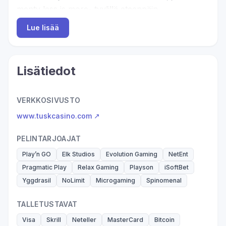
menty less is more- tyylillä eteenpäin.
Lue lisää
Pelejä on saatavilla mielin määrin, mutta mitään
turhaa ei ole lisätty häiritsemään hyvää alustaa. Ja
jonka ansiosta myös varmasti latausnopeus on
Lisätiedot
aikalailla täydellinen! Lähdetään kurkkaamaan
lisää tästä raikkaasta ja hyvin simppelistä paikasta.
VERKKOSIVUSTO
www.tuskcasino.com ↗
PELINTARJOAJAT
Play’n GO
Elk Studios
Evolution Gaming
NetEnt
Tusk Casino bonus ja
Pragmatic Play
Relax Gaming
Playson
iSoftBet
ilmaiskierrokset
Yggdrasil
NoLimit
Microgaming
Spinomenal
TALLETUSTAVAT
Erityistarjous nettikasinolistan lukijoille!
Visa
Skrill
Neteller
MasterCard
Bitcoin