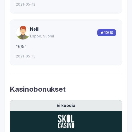
aina 25 per päivässä tahdilla ensimmäisen neljän
2021-05-12
pelipäivän aikana ja ne löytyvät suositusta
Starburst-kolikkopelistä.
Toinen talletus taas tuo tullessaan 75% bonuksen
Nelli
★
10/10
aina samaiseen 300€ asti sekä 75 spinniä.
Espoo, Suomi
Kolmannelle talletukselle annetaan taasen 50%
"6/5"
bonus 300€ saakka sekä 50 Starburst-
2021-05-13
pyöräytystä. Sama tahti jatkuu neljännen
talletuksen yhteydessä, kun liikkeelle laitetaan
25% bonari 300€ asti ja 25 kierrosta.
Pakkaa laitetaan hieman sekaisin viimeisen
Kasinobonukset
bonuksen yhteydessä. Voit nimittäin jälleen
lunastaa 100% bonuksen, mutta tällä kertaa 100€
Ei koodia
asti. Kaiken kaikkiaan bonusrahaa on mahdollista
napata 1300€ edestä ja spinnejä taas annetaan
250 kappaletta.