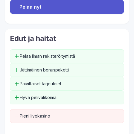
Pelaa nyt
Edut ja haitat
Pelaa ilman rekisteröitymistä
Jättimäinen bonuspaketti
Päivittäiset tarjoukset
Hyvä pelivalikoima
Pieni livekasino