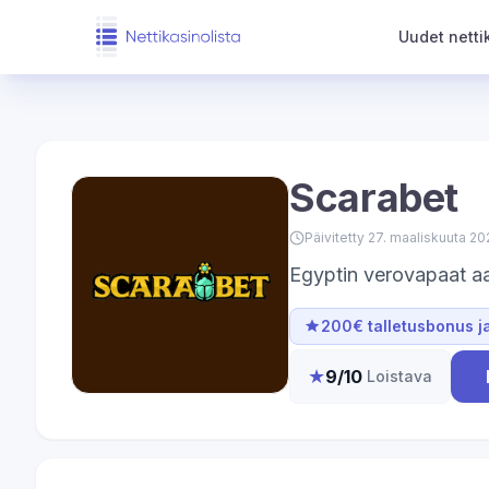
Uudet netti
Scarabet
Päivitetty 27. maaliskuuta 2
Egyptin verovapaat aa
200€ talletusbonus ja
★
9/10
Loistava