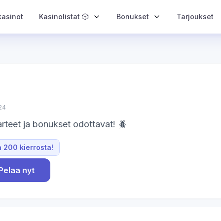
kasinot
Kasinolistat 🎲
Bonukset
Tarjoukset
Kaikki nettikasinot
Cashback-bonukset
Pikakasinot
Casinobonukset 2026
Suomalaiset nettikasinot
Ilmaiskierroksia ilman talletusta
2026
Viron nettikasinot
Ilmaista pelirahaa
024
Non Sticky Bonukset
rteet ja bonukset odottavat! 🪲
 200 kierrosta!
Pelaa nyt