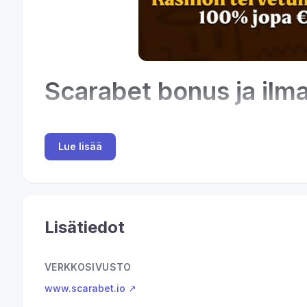
Scarabet bonus ja ilma
Scarabet tarjoaa pelaajille yhteensä kolme erilaist
Lue lisää
sporttibonuksen väliltä.
Huom! Rajoitetun ajan pel
150% bonuksen aina 150€ saakka.
Bonukset pitävät sisällään seuraavat etuudet:
Casinobonus: 100% talletusbonus aina 200€ sa
Lisätiedot
Ilmaiskierrokset: 200 ilmaiskierrosta Book of Fal
Vedonlyöntibonus: 100% sporttibonus aina 100
VERKKOSIVUSTO
www.scarabet.io ↗
Minimitalletus jokaisen bonuksen lunastamiseen on 