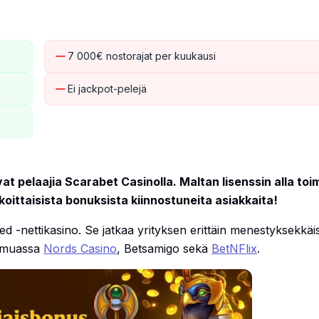
7 000€ nostorajat per kuukausi
Ei jackpot-pelejä
at pelaajia Scarabet Casinolla. Maltan lisenssin alla toi
ikoittaisista bonuksista kiinnostuneita asiakkaita!
d -nettikasino. Se jatkaa yrityksen erittäin menestyksekkäi
n muassa
Nords Casino
, Betsamigo sekä
BetNFlix
.