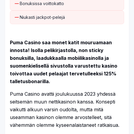
Bonuksissa voittokatto
Niukasti jackpot-pelejä
Puma Casino saa monet katit mouruamaan
innosta! Isolla pelikirjastolla, non sticky
bonuksilla, laadukkaalla mobiilikasinolla ja
suomenkielisellä sivustolla varustettu kasino
toivottaa uudet pelaajat tervetulleeksi 125%
talletusbonarilla.
Puma Casino avattii joulukuussa 2023 yhdessä
seitsemän muun nettikasinon kanssa. Konsepti
vaikutti alkuun varsin oudolta, mutta mitä
useamman kasinon olemme arvostelleet, sitä
vähemmän olemme kyseenalaistaneet ratkaisua.