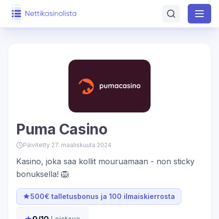
Uudet nettikasinot
Kasinolistat 🎲
Kaikki nettikasinot
Bonukset
Pikakasinot
Cashback-bonukset
Tarjoukset
Suomalaiset nettikasinot
Casinobonukset 2026
Rahapelit
Puma Casino
Viron nettikasinot
Ilmaiskierroksia ilman talletusta 2026
Päivitetty 27. maaliskuuta 2024
Ilmaista pelirahaa
Kasino, joka saa kollit mouruamaan - non sticky
Non Sticky Bonukset
bonuksella! 🦁
500€ talletusbonus ja 100 ilmaiskierrosta
★
Loistava