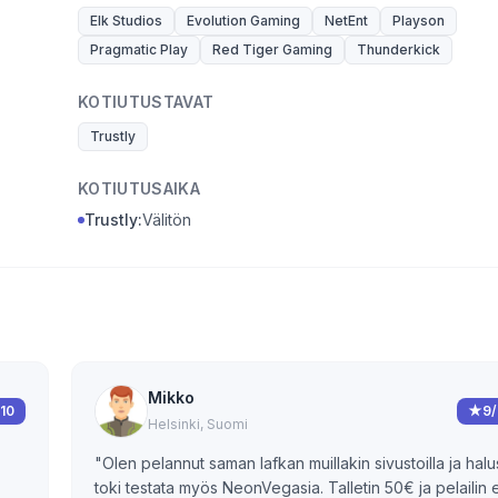
nen "bonus" annetaan käteisenä
.
Elk Studios
Evolution Gaming
NetEnt
Playson
Pragmatic Play
Red Tiger Gaming
Thunderkick
ettikasinolle talletus. Maksimibonusta varten pelaajien tule
kata diiliä omaan lompakkoon sopivaksi. Jos siis talletat
KOTIUTUSTAVAT
 eli yhteensä luvassa on siis jopa 500% tarjous!
Trustly
nyt bonussuman 20-kertaiset kierrätysvaatimukset, palkitsee
jonka voit kotiuttaa vaikka heti. Alla vielä ohjeet vaihe vaihe
KOTIUTUSAIKA
Trustly:
Välitön
anpäälle 500€ bonusrahaa.
Mikko
10
★
9/
a kun tien päässä odottaa kassillinen oikeaa käteistä, tuntuu
Helsinki, Suomi
"Olen pelannut saman lafkan muillakin sivustoilla ja halu
toki testata myös NeonVegasia. Talletin 50€ ja pelailin e