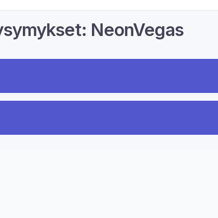
uutissa tapahtuvat kotiutukset suinkaan haittaa!
kysymykset: NeonVegas
ttikasino. Ensinnäkin se toimii hyvin suomeksi, mikä helpot
rtämistä. Lisäksi allekirjoittanutta ainakin ärsyttävät Googl
mutta onneksi NeonVegasin tiimissä on selkeästi ollut sujuva
ä. Valitse vain live chatin kielivaihtoehdoista "suomenkielin
ki annetaan myös siitä, että NeonVegas toimii turvalli
oisille pelaajille täysin verovapaat voitot
- sekä tietenki
äytössä vain muutamassa maassa ja Suomi on yksi onnekka
 suomalaisille, ruotsalaisille ja saksalalaisille ja tällainen