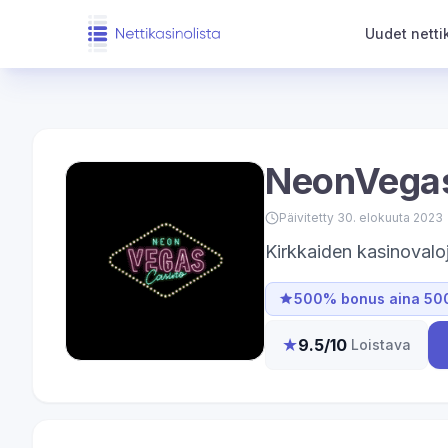
Uudet netti
NeonVega
Päivitetty 30. elokuuta 2023
Kirkkaiden kasinovalo
500% bonus aina 500
★
9.5/10
Loistava