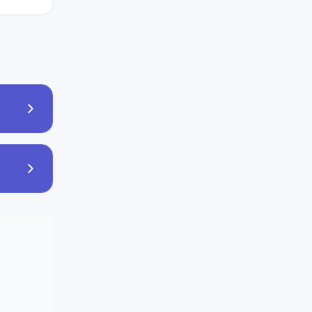
taa
e
sti
en
sen
n
ista.