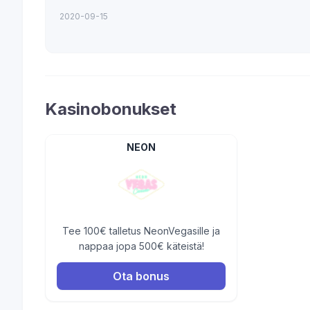
Kokemuksia
2020-09-15
NeonVegas vie pelaajat mukanaan jännittäviin tunne
Sivusto vetoaa meidän esteettiseen silmäämme todel
kaupungin siluettia vasten toimivat kasinon suunnitte
valoihin, on NeonVegas onnistunut ottamaan maltill
Kasinobonukset
Pelkäsimme, että kasino olisi totaalinen sillisalaa
nähneet.
NEON
NeonVegas jatkaa sisarkasinoiden tapaan
pikakasi
turhilla rekisteröintikaavakkeilla. Sivulle "rekisteröi
verkkopankkivarmennuksen avulla kasino saa tiedon
enää myöhemmin käydä aiheesta paperisotaa. Myös
Tee 100€ talletus NeonVegasille ja
pankkitunnusten kanssa eli a) et joudu muistelema
nappaa jopa 500€ käteistä!
tilillesi.
Ota bonus
Betpoint Group Ltd -kasinot tarjoavat jatkuvasti asi
myös NeonVegas Casinolla. Jos siis etsit pelipaikka