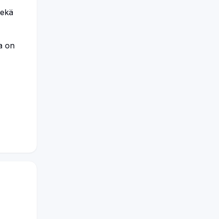
sekä
a on
a ei