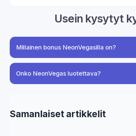
juuri oikea paikka sinulle. Eivätkä muutamassa min
Usein kysytyt 
NeonVegas Suomi
NeonVegas on ehdottomasti suomalaisille sopiva ne
kasinolla etenemistä ja sääntöjen sekä ehtojen ymmä
Millainen bonus NeonVegasilla on?
Kääntäjän läpi tungetut tekstit aivan äärettömästi, 
suomea puhuvia työntekijöitä.
Myös asiakaspalvelua on saatavilla kotimaan kielell
Onko NeonVegas luotettava?
asiakaspalvelu" ja kirjoita viesti sisään.
Joutsenmerk
Maltan lisenssin alaisuudessa joka takaa sinivalk
luotettavan pelikokemuksen.
NeonVegasin käyttämä Pay N Play -tekniikka on k
Samanlaiset artikkelit
Kasinon pikapelaaminen on siis suunniteltu pelkästään
huomiointi lämmittää suuresti sydäntä.