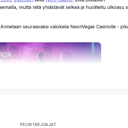
teemalla, mutta niitä yhdistävät selkeä ja huoliteltu ulkoasu 
 Annetaan seuraavaksi valokeila NeonVegas Casinolle - jok
maiskierrokset
n bonustarjouksen, joka herätti heti mielenkiintomme.
olla oleva käteisbonus tuo täysin uusia mahdollisuuksia.
imaan parhaimmillaan 500€ suuruisesta bonuksesta, joll
PELINTARJOAJAT