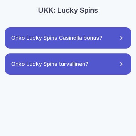
Kuten kaikki sisarkasinot, on myös Lucky Spins
UKK: Lucky Spins
nettikasino ilman tiliä. Näin ollen rekisteröinti
hoituu näppärästi samalla kun teet ensitalletuksen
omilla henkilökohtaisilla pankkitunnuksilla. Myös
Onko Lucky Spins Casinolla bonus?
sisäänkirjautuminen onnistuu pankkitunnuksilla eli
kukaan muu ei koskaan pääse käsiksi pelitiliisi.
Pikakasinot ovat sekä nopeita että turvallisia ja
sen vuoksi iso osa nettikasinoista suosii juurikin
Onko Lucky Spins turvallinen?
pay n play -toimintoa.
Lucky Spins -nettikasinolla on erillinen kampanja-
osio, mutta ainakaan vielä sieltä ei löydy suuresti
täytettä. Tämä ei ole poikkeuksellista, sillä
myöskään Buusti Kasino ja Casino Days -sivustot
eivät ole kovin aktiivisia erilaisten tarjousten
suhteen. Eli jos tykkäät jatkuvista promoista ja
diileistä, saattaa Lucky Spins olla hieman liian