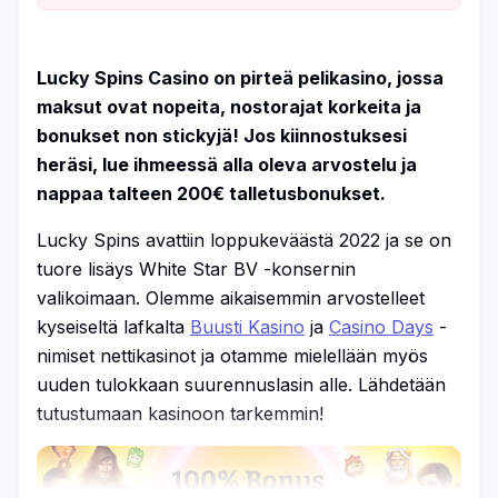
Lucky Spins Casino on pirteä pelikasino, jossa
maksut ovat nopeita, nostorajat korkeita ja
bonukset non stickyjä! Jos kiinnostuksesi
heräsi, lue ihmeessä alla oleva arvostelu ja
nappaa talteen 200€ talletusbonukset.
Lucky Spins avattiin loppukeväästä 2022 ja se on
tuore lisäys White Star BV -konsernin
valikoimaan. Olemme aikaisemmin arvostelleet
kyseiseltä lafkalta
Buusti Kasino
ja
Casino Days
-
nimiset nettikasinot ja otamme mielellään myös
uuden tulokkaan suurennuslasin alle. Lähdetään
tutustumaan kasinoon tarkemmin!