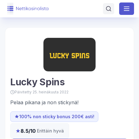
Uudet nettikasinot
Kasinolistat 🎲
Kaikki nettikasinot
Bonukset
Pikakasinot
Cashback-bonukset
Tarjoukset
Suomalaiset nettikasinot
Casinobonukset 2026
Rahapelit
Lucky Spins
Viron nettikasinot
Ilmaiskierroksia ilman talletusta 2026
Päivitetty 25. heinäkuuta 2022
Ilmaista pelirahaa
Pelaa pikana ja non stickynä!
Non Sticky Bonukset
100% non sticky bonus 200€ asti!
★
8.5/10
Erittäin hyvä